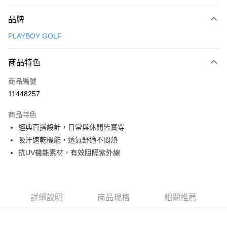
付款方式
品牌
信用卡一次付款
PLAYBOY GOLF
信用卡分期付款
3 期 0 利率 每期
NT$1,168
21家銀行
商品特色
合作金庫商業銀行
第一商業銀行
超商取貨付款
商品編號
華南商業銀行
彰化商業銀行
11448257
LINE Pay
上海商業儲蓄銀行
台北富邦商業銀行
國泰世華商業銀行
兆豐國際商業銀行
商品特色
Apple Pay
臺灣中小企業銀行
台中商業銀行
經典百搭設計，日常與休閒皆實穿
匯豐（台灣）商業銀行
華泰商業銀行
全盈+PAY
吸汗速乾機能，透氣舒適不悶熱
聯邦商業銀行
遠東國際商業銀行
元大商業銀行
永豐商業銀行
抗UV機能素材，有效阻隔紫外線
ATM付款
玉山商業銀行
星展（台灣）商業銀行
台新國際商業銀行
中國信託商業銀行
運送方式
台灣樂天信用卡公司
全家取貨付款
詳細說明
商品規格
相關推薦
每筆NT$80，滿NT$1,000(含以上)免運費