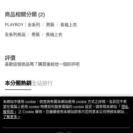
商品相關分類 (2)
PLAYBOY｜全系列
男裝
長袖上衣
全系列商品
男裝
長袖上衣
評價
喜歡這個商品嗎？購買後給他一個好評吧
本分類熱銷
全站排行
本網站中使用 cookie，欲查詢有關本網站使用 cookie 方式之詳情，及若您不希
熱門標籤
望在電腦上使用 cookie 時應如何變更電腦的 cookie 設定，請參閱本網站「
隱私
權條款
」之 Cookie 聲明。您繼續使用本網站即表示您同意本公司得按本網站使
用條款之 Cookie 聲明使用 cookie。
了解更多 >