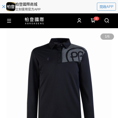
柏登國際商城
開啟APP
立刻使用官方APP
0
1
/
6