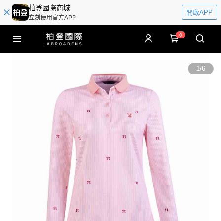
柏登國際商城
開啟APP
立刻使用官方APP
0
1
/
6