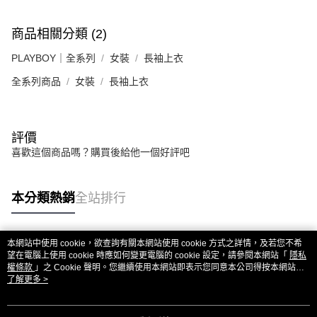
商品相關分類 (2)
PLAYBOY｜全系列
女裝
長袖上衣
全系列商品
女裝
長袖上衣
評價
喜歡這個商品嗎？購買後給他一個好評吧
本分類熱銷
全站排行
本網站中使用 cookie，欲查詢有關本網站使用 cookie 方式之詳情，及若您不希
熱門標籤
望在電腦上使用 cookie 時應如何變更電腦的 cookie 設定，請參閱本網站「
隱私
權條款
」之 Cookie 聲明。您繼續使用本網站即表示您同意本公司得按本網站使
用條款之 Cookie 聲明使用 cookie。
了解更多 >