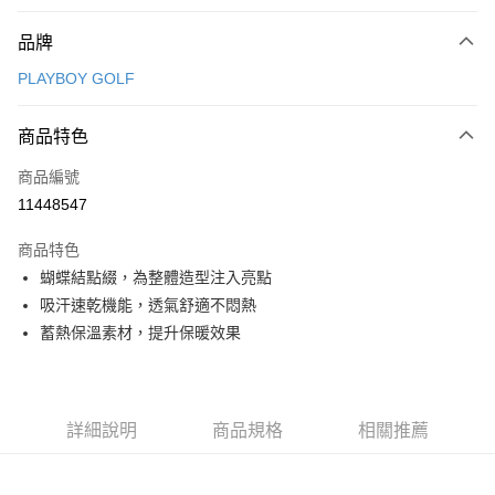
付款方式
品牌
信用卡一次付款
PLAYBOY GOLF
信用卡分期付款
3 期 0 利率 每期
NT$1,248
21家銀行
商品特色
合作金庫商業銀行
第一商業銀行
超商取貨付款
商品編號
華南商業銀行
彰化商業銀行
11448547
LINE Pay
上海商業儲蓄銀行
台北富邦商業銀行
國泰世華商業銀行
兆豐國際商業銀行
商品特色
Apple Pay
臺灣中小企業銀行
台中商業銀行
蝴蝶結點綴，為整體造型注入亮點
匯豐（台灣）商業銀行
華泰商業銀行
全盈+PAY
吸汗速乾機能，透氣舒適不悶熱
聯邦商業銀行
遠東國際商業銀行
元大商業銀行
永豐商業銀行
蓄熱保溫素材，提升保暖效果
ATM付款
玉山商業銀行
星展（台灣）商業銀行
台新國際商業銀行
中國信託商業銀行
運送方式
台灣樂天信用卡公司
全家取貨付款
詳細說明
商品規格
相關推薦
每筆NT$80，滿NT$1,000(含以上)免運費