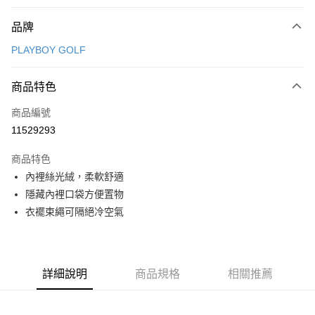
付款方式
品牌
信用卡一次付款
PLAYBOY GOLF
信用卡分期付款
3 期 0 利率 每期
NT$1,456
21家銀行
商品特色
合作金庫商業銀行
第一商業銀行
超商取貨付款
商品編號
華南商業銀行
彰化商業銀行
11529293
LINE Pay
上海商業儲蓄銀行
台北富邦商業銀行
國泰世華商業銀行
兆豐國際商業銀行
商品特色
Apple Pay
臺灣中小企業銀行
台中商業銀行
內裡絲光絨，柔軟舒適
匯豐（台灣）商業銀行
華泰商業銀行
全盈+PAY
隱藏內裡口袋方便置物
聯邦商業銀行
遠東國際商業銀行
元大商業銀行
永豐商業銀行
衣襬束繩可隔絕冷空氣
ATM付款
玉山商業銀行
星展（台灣）商業銀行
台新國際商業銀行
中國信託商業銀行
運送方式
台灣樂天信用卡公司
全家取貨付款
詳細說明
商品規格
相關推薦
每筆NT$80，滿NT$1,000(含以上)免運費