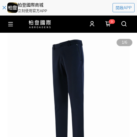
柏登國際商城
開啟APP
立刻使用官方APP
0
1
/
6