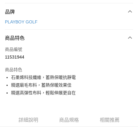
付款方式
品牌
信用卡一次付款
PLAYBOY GOLF
信用卡分期付款
3 期 0 利率 每期
NT$996
21家銀行
商品特色
合作金庫商業銀行
第一商業銀行
超商取貨付款
商品編號
華南商業銀行
彰化商業銀行
11531944
LINE Pay
上海商業儲蓄銀行
台北富邦商業銀行
國泰世華商業銀行
兆豐國際商業銀行
商品特色
Apple Pay
臺灣中小企業銀行
台中商業銀行
石墨烯科技纖維，蓄熱保暖抗靜電
匯豐（台灣）商業銀行
華泰商業銀行
全盈+PAY
精選磨毛布料，蓄熱保暖效果佳
聯邦商業銀行
遠東國際商業銀行
元大商業銀行
永豐商業銀行
精選高彈性布料，輕鬆伸展更自在
ATM付款
玉山商業銀行
星展（台灣）商業銀行
台新國際商業銀行
中國信託商業銀行
運送方式
台灣樂天信用卡公司
全家取貨付款
詳細說明
商品規格
相關推薦
每筆NT$80，滿NT$1,000(含以上)免運費