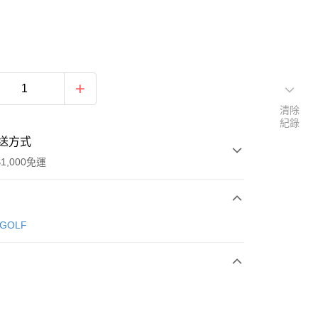
清除
紀錄
送方式
1,000免運
次付款
 GOLF
期付款
0 利率 每期
NT$1,434
21家銀行
庫商業銀行
第一商業銀行
付款
業銀行
彰化商業銀行