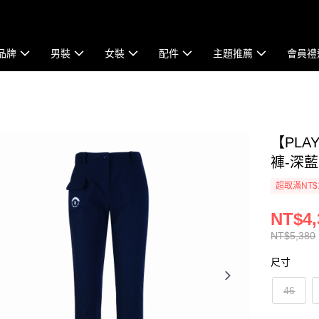
品牌
男裝
女裝
配件
主題推薦
會員禮
【PLA
褲-深藍 
超取滿NT$
NT$4,
NT$5,380
尺寸
46