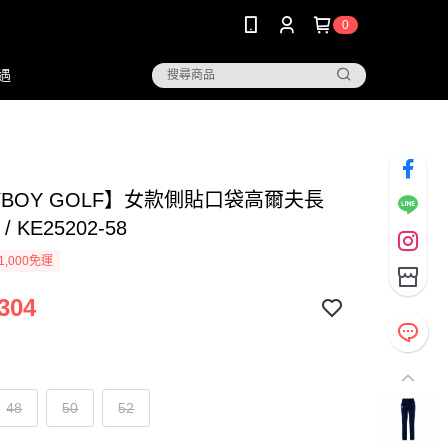
0
遇
YBOY GOLF】女款側貼口袋高爾夫長
/ KE25202-58
1,000免運
304
48
50
52