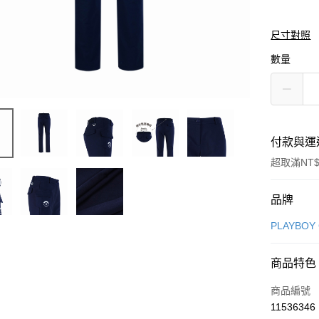
尺寸對照
數量
付款與運
超取滿NT$
付款方式
品牌
信用卡一
PLAYBOY
信用卡分
商品特色
3 期 
商品編號
合作金
超商取貨
11536346
華南商