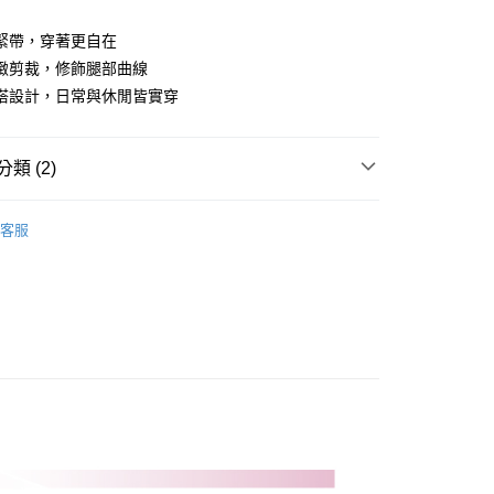
業儲蓄銀行
台北富邦商業銀行
華商業銀行
兆豐國際商業銀行
緊帶，穿著更自在
小企業銀行
台中商業銀行
緻剪裁，修飾腿部曲線
台灣）商業銀行
華泰商業銀行
搭設計，日常與休閒皆實穿
業銀行
遠東國際商業銀行
業銀行
永豐商業銀行
業銀行
星展（台灣）商業銀行
類 (2)
際商業銀行
中國信託商業銀行
天信用卡公司
Y｜全系列
女裝
長褲
客服
品
女裝
長褲
付款
0，滿NT$1,000(含以上)免運費
先付款)
0，滿NT$1,000(含以上)免運費
付款
0，滿NT$1,000(含以上)免運費
(先付款)
0，滿NT$1,000(含以上)免運費