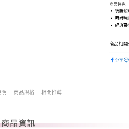
LINE Pay
上海商
商品特色
國泰世
後腰鬆
Apple Pay
臺灣中
時尚精
匯豐（
全盈+PAY
經典百
聯邦商
元大商
ATM付款
玉山商
商品相關分
台新國
台灣樂
運送方式
PLAYBO
分享
全系列商
全家取貨
每筆NT$8
全家取貨 (
每筆NT$8
說明
商品規格
相關推薦
7-11取貨
每筆NT$8
7-11取貨 
每筆NT$8