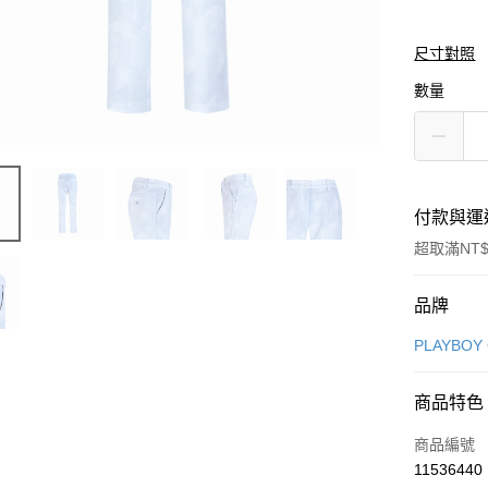
尺寸對照
數量
付款與運
超取滿NT$
付款方式
品牌
信用卡一
PLAYBOY
信用卡分
商品特色
3 期 
商品編號
合作金
超商取貨
11536440
華南商