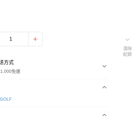
清除
紀錄
送方式
1,000免運
次付款
 GOLF
期付款
0 利率 每期
NT$1,434
21家銀行
庫商業銀行
第一商業銀行
付款
業銀行
彰化商業銀行