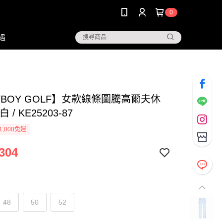
0
遇
YBOY GOLF】女款線條圖騰高爾夫休
 / KE25203-87
1,000免運
304
48
50
52