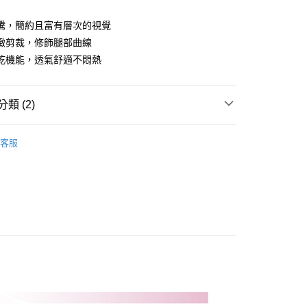
業儲蓄銀行
台北富邦商業銀行
華商業銀行
兆豐國際商業銀行
騰，簡約且富有層次的視覺
小企業銀行
台中商業銀行
緻剪裁，修飾腿部曲線
台灣）商業銀行
華泰商業銀行
乾機能，透氣舒適不悶熱
業銀行
遠東國際商業銀行
業銀行
永豐商業銀行
業銀行
星展（台灣）商業銀行
類 (2)
際商業銀行
中國信託商業銀行
天信用卡公司
Y｜全系列
女裝
長褲
客服
品
女裝
長褲
付款
0，滿NT$1,000(含以上)免運費
先付款)
0，滿NT$1,000(含以上)免運費
付款
0，滿NT$1,000(含以上)免運費
(先付款)
0，滿NT$1,000(含以上)免運費