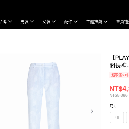
品牌
男裝
女裝
配件
主題推薦
會員禮
【PLA
閒長褲-白
超取滿NT$
NT$4,
NT$5,380
尺寸
46