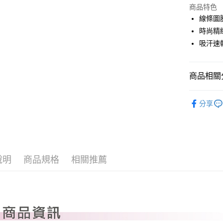
LINE Pay
上海商
商品特色
國泰世
線條圖
Apple Pay
臺灣中
時尚精
匯豐（
全盈+PAY
吸汗速
聯邦商
元大商
ATM付款
玉山商
商品相關分
台新國
台灣樂
運送方式
PLAYBO
分享
全系列商
全家取貨
每筆NT$8
全家取貨 (
每筆NT$8
說明
商品規格
相關推薦
7-11取貨
每筆NT$8
7-11取貨 
每筆NT$8