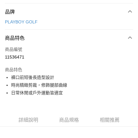
付款方式
品牌
信用卡一次付款
PLAYBOY GOLF
信用卡分期付款
3 期 0 利率 每期
NT$1,328
21家銀行
商品特色
合作金庫商業銀行
第一商業銀行
超商取貨付款
商品編號
華南商業銀行
彰化商業銀行
11536471
LINE Pay
上海商業儲蓄銀行
台北富邦商業銀行
國泰世華商業銀行
兆豐國際商業銀行
商品特色
Apple Pay
臺灣中小企業銀行
台中商業銀行
褲口前短後長造型設計
匯豐（台灣）商業銀行
華泰商業銀行
全盈+PAY
時尚精緻剪裁，修飾腿部曲線
聯邦商業銀行
遠東國際商業銀行
元大商業銀行
永豐商業銀行
日常休閒或戶外運動皆適宜
ATM付款
玉山商業銀行
星展（台灣）商業銀行
台新國際商業銀行
中國信託商業銀行
運送方式
台灣樂天信用卡公司
全家取貨付款
詳細說明
商品規格
相關推薦
每筆NT$80，滿NT$1,000(含以上)免運費