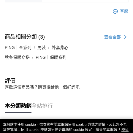
客服
商品相關分類 (3)
查看全部
PING｜全系列
男裝
外套背心
秋冬保暖穿搭
PING｜保暖系列
評價
喜歡這個商品嗎？購買後給他一個好評吧
本分類熱銷
全站排行
本網站中使用 cookie，欲查詢有關本網站使用 cookie 方式之詳情，及若您不希
熱門標籤
望在電腦上使用 cookie 時應如何變更電腦的 cookie 設定，請參閱本網站「
隱私