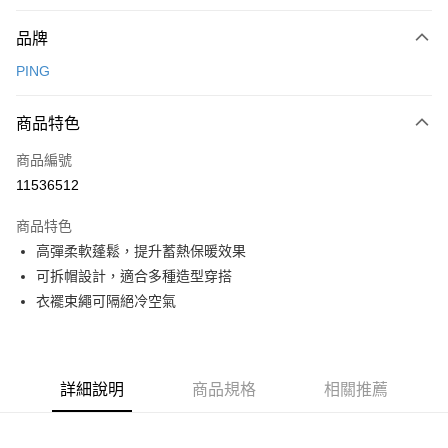
付款方式
品牌
信用卡一次付款
PING
信用卡分期付款
3 期 0 利率 每期
NT$1,941
21家銀行
商品特色
合作金庫商業銀行
第一商業銀行
超商取貨付款
商品編號
華南商業銀行
彰化商業銀行
11536512
LINE Pay
上海商業儲蓄銀行
台北富邦商業銀行
國泰世華商業銀行
兆豐國際商業銀行
商品特色
Apple Pay
臺灣中小企業銀行
台中商業銀行
高彈柔軟蓬鬆，提升蓄熱保暖效果
匯豐（台灣）商業銀行
華泰商業銀行
全盈+PAY
可拆帽設計，適合多種造型穿搭
聯邦商業銀行
遠東國際商業銀行
元大商業銀行
永豐商業銀行
衣襬束繩可隔絕冷空氣
ATM付款
玉山商業銀行
星展（台灣）商業銀行
台新國際商業銀行
中國信託商業銀行
運送方式
台灣樂天信用卡公司
全家取貨付款
詳細說明
商品規格
相關推薦
每筆NT$80，滿NT$1,000(含以上)免運費