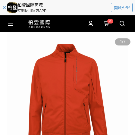
柏登國際商城
開啟APP
立刻使用官方APP
0
1
/
7