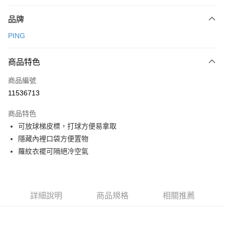
付款方式
品牌
信用卡一次付款
PING
信用卡分期付款
3 期 0 利率 每期
NT$1,536
21家銀行
商品特色
合作金庫商業銀行
第一商業銀行
超商取貨付款
商品編號
華南商業銀行
彰化商業銀行
11536713
LINE Pay
上海商業儲蓄銀行
台北富邦商業銀行
國泰世華商業銀行
兆豐國際商業銀行
商品特色
Apple Pay
臺灣中小企業銀行
台中商業銀行
可放球梯皮標，打球方便易拿取
匯豐（台灣）商業銀行
華泰商業銀行
全盈+PAY
隱藏內裡口袋方便置物
聯邦商業銀行
遠東國際商業銀行
元大商業銀行
永豐商業銀行
羅紋衣襬可隔絕冷空氣
ATM付款
玉山商業銀行
星展（台灣）商業銀行
台新國際商業銀行
中國信託商業銀行
運送方式
台灣樂天信用卡公司
全家取貨付款
詳細說明
商品規格
相關推薦
每筆NT$80，滿NT$1,000(含以上)免運費