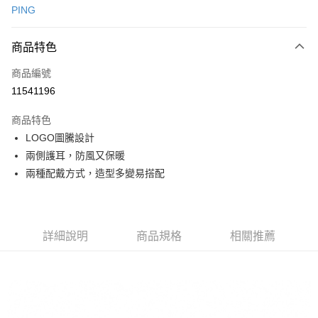
PING
信用卡分期付款
3 期 0 利率 每期
NT$714
21家銀行
商品特色
合作金庫商業銀行
第一商業銀行
超商取貨付款
商品編號
華南商業銀行
彰化商業銀行
11541196
LINE Pay
上海商業儲蓄銀行
台北富邦商業銀行
國泰世華商業銀行
兆豐國際商業銀行
商品特色
Apple Pay
臺灣中小企業銀行
台中商業銀行
LOGO圖騰設計
匯豐（台灣）商業銀行
華泰商業銀行
全盈+PAY
兩側護耳，防風又保暖
聯邦商業銀行
遠東國際商業銀行
元大商業銀行
永豐商業銀行
兩種配戴方式，造型多變易搭配
ATM付款
玉山商業銀行
星展（台灣）商業銀行
台新國際商業銀行
中國信託商業銀行
運送方式
台灣樂天信用卡公司
全家取貨付款
詳細說明
商品規格
相關推薦
每筆NT$80，滿NT$1,000(含以上)免運費
全家取貨 (先付款)
每筆NT$80，滿NT$1,000(含以上)免運費