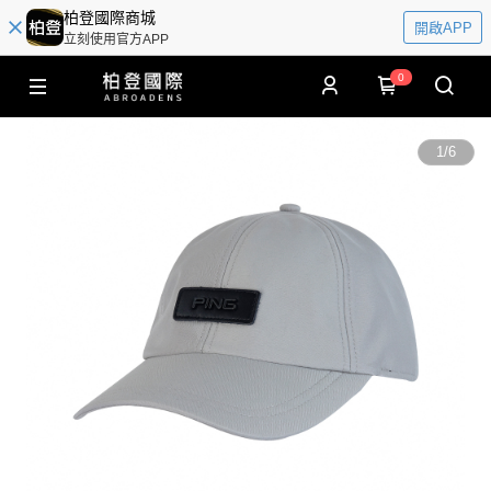
柏登國際商城
開啟APP
立刻使用官方APP
0
1
/
6