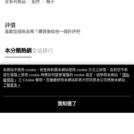
全系列商品
配件
帽子
評價
喜歡這個商品嗎？購買後給他一個好評吧
本分類熱銷
全站排行
本網站中使用 cookie，欲查詢有關本網站使用 cookie 方式之詳情，及若您不希
熱門標籤
望在電腦上使用 cookie 時應如何變更電腦的 cookie 設定，請參閱本網站「
隱私
權條款
」之 Cookie 聲明。您繼續使用本網站即表示您同意本公司得按本網站使
用條款之 Cookie 聲明使用 cookie。
了解更多 >
我知道了