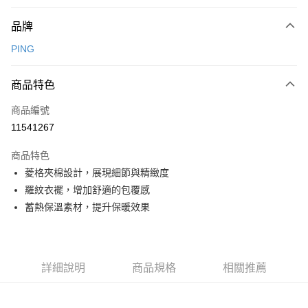
付款方式
品牌
信用卡一次付款
PING
信用卡分期付款
3 期 0 利率 每期
NT$1,861
21家銀行
商品特色
合作金庫商業銀行
第一商業銀行
超商取貨付款
商品編號
華南商業銀行
彰化商業銀行
11541267
LINE Pay
上海商業儲蓄銀行
台北富邦商業銀行
國泰世華商業銀行
兆豐國際商業銀行
商品特色
Apple Pay
臺灣中小企業銀行
台中商業銀行
菱格夾棉設計，展現細節與精緻度
匯豐（台灣）商業銀行
華泰商業銀行
全盈+PAY
羅紋衣襬，增加舒適的包覆感
聯邦商業銀行
遠東國際商業銀行
元大商業銀行
永豐商業銀行
蓄熱保溫素材，提升保暖效果
ATM付款
玉山商業銀行
星展（台灣）商業銀行
台新國際商業銀行
中國信託商業銀行
運送方式
台灣樂天信用卡公司
全家取貨付款
詳細說明
商品規格
相關推薦
每筆NT$80，滿NT$1,000(含以上)免運費