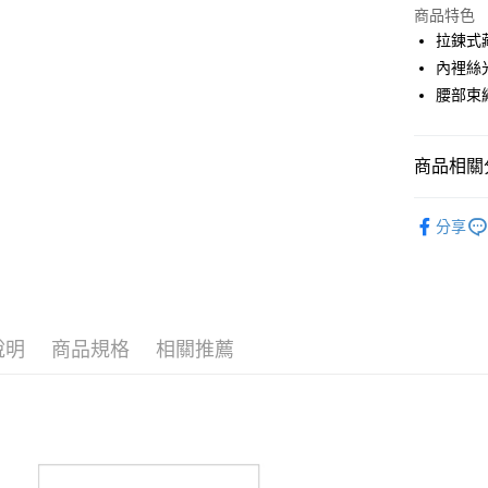
LINE Pay
上海商
商品特色
國泰世
拉鍊式
Apple Pay
臺灣中
內裡絲
匯豐（
全盈+PAY
腰部束
聯邦商
元大商
ATM付款
玉山商
商品相關分
台新國
台灣樂
運送方式
PING｜全
分享
秋冬保暖
全家取貨
每筆NT$8
全系列商
全家取貨 (
每筆NT$8
說明
商品規格
相關推薦
7-11取貨
每筆NT$8
7-11取貨 
每筆NT$8