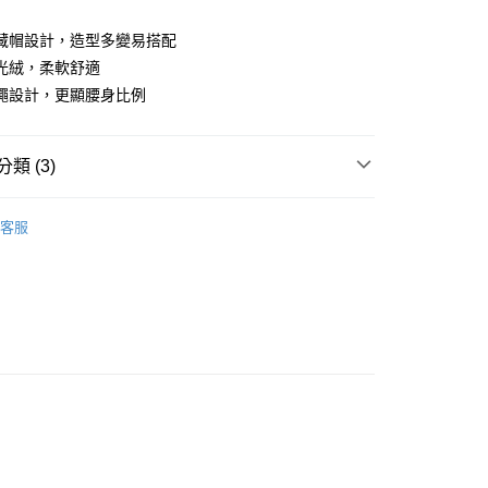
業儲蓄銀行
台北富邦商業銀行
華商業銀行
兆豐國際商業銀行
藏帽設計，造型多變易搭配
小企業銀行
台中商業銀行
光絨，柔軟舒適
台灣）商業銀行
華泰商業銀行
繩設計，更顯腰身比例
業銀行
遠東國際商業銀行
業銀行
永豐商業銀行
業銀行
星展（台灣）商業銀行
類 (3)
際商業銀行
中國信託商業銀行
天信用卡公司
系列
女裝
外套背心
客服
穿搭
PING｜保暖系列
付款
0，滿NT$1,000(含以上)免運費
品
女裝
外套背心
先付款)
0，滿NT$1,000(含以上)免運費
付款
0，滿NT$1,000(含以上)免運費
(先付款)
0，滿NT$1,000(含以上)免運費