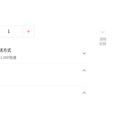
清除
紀錄
送方式
1,000免運
次付款
期付款
0 利率 每期
NT$2,048
21家銀行
庫商業銀行
第一商業銀行
付款
業銀行
彰化商業銀行