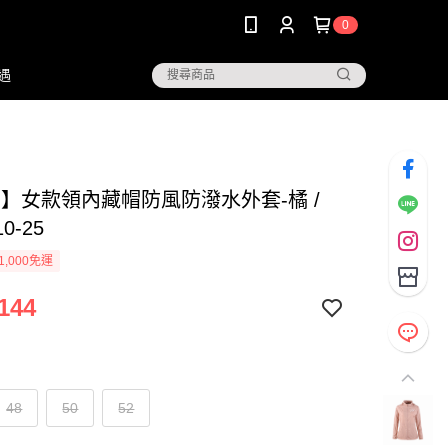
0
遇
G】女款領內藏帽防風防潑水外套-橘 /
0-25
1,000免運
144
48
50
52