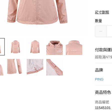
尺寸對照
數量
付款與運
超取滿NT$
付款方式
品牌
信用卡一
PING
信用卡分
商品特色
3 期 
商品編號
合作金
超商取貨
11545101
華南商