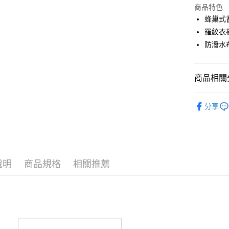
LINE Pay
上海商
商品特色
國泰世
蜂巢式
Apple Pay
臺灣中
羅紋衣
匯豐（
全盈+PAY
防潑水
聯邦商
元大商
ATM付款
玉山商
商品相關分
台新國
台灣樂
運送方式
PING｜全
分享
秋冬保暖
全家取貨
每筆NT$8
全系列商
全家取貨 (
每筆NT$8
說明
商品規格
相關推薦
7-11取貨
每筆NT$8
7-11取貨 
每筆NT$8