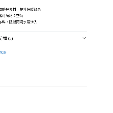
業儲蓄銀行
台北富邦商業銀行
華商業銀行
兆豐國際商業銀行
蓄熱裡素材，提升保暖效果
小企業銀行
台中商業銀行
襬可隔絕冷空氣
台灣）商業銀行
華泰商業銀行
布料，阻擋雨滴水漬滲入
業銀行
遠東國際商業銀行
業銀行
永豐商業銀行
業銀行
星展（台灣）商業銀行
類 (3)
際商業銀行
中國信託商業銀行
天信用卡公司
系列
女裝
外套背心
客服
穿搭
PING｜保暖系列
付款
0，滿NT$1,000(含以上)免運費
品
女裝
外套背心
先付款)
0，滿NT$1,000(含以上)免運費
付款
0，滿NT$1,000(含以上)免運費
(先付款)
0，滿NT$1,000(含以上)免運費