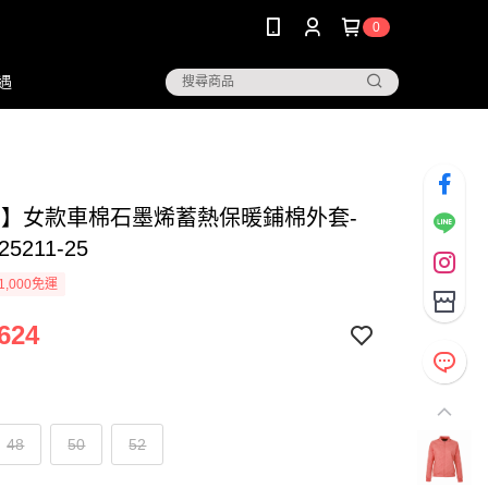
0
遇
NG】女款車棉石墨烯蓄熱保暖鋪棉外套-
25211-25
1,000免運
624
48
50
52