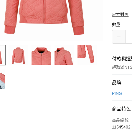
尺寸對照
數量
付款與運
超取滿NT$
付款方式
品牌
信用卡一
PING
信用卡分
商品特色
3 期 
商品編號
合作金
超商取貨
11545402
華南商