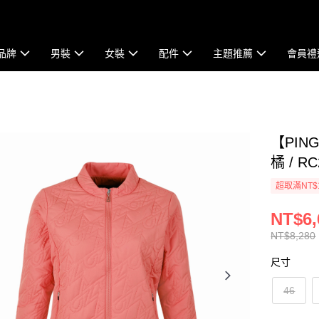
品牌
男裝
女裝
配件
主題推薦
會員禮
【PI
橘 / RC
超取滿NT$
NT$6,
NT$8,280
尺寸
46