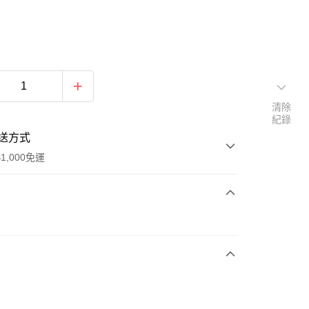
清除
紀錄
送方式
1,000免運
次付款
期付款
0 利率 每期
NT$2,208
21家銀行
庫商業銀行
第一商業銀行
付款
業銀行
彰化商業銀行