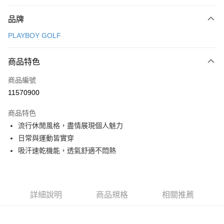
付款方式
品牌
信用卡一次付款
PLAYBOY GOLF
信用卡分期付款
3 期 0 利率 每期
NT$876
21家銀行
商品特色
合作金庫商業銀行
第一商業銀行
超商取貨付款
商品編號
華南商業銀行
彰化商業銀行
11570900
LINE Pay
上海商業儲蓄銀行
台北富邦商業銀行
國泰世華商業銀行
兆豐國際商業銀行
商品特色
Apple Pay
臺灣中小企業銀行
台中商業銀行
流行休閒風格，盡情展現個人魅力
匯豐（台灣）商業銀行
華泰商業銀行
全盈+PAY
日常與運動皆實穿
聯邦商業銀行
遠東國際商業銀行
元大商業銀行
永豐商業銀行
吸汗速乾機能，透氣舒適不悶熱
ATM付款
玉山商業銀行
星展（台灣）商業銀行
台新國際商業銀行
中國信託商業銀行
運送方式
台灣樂天信用卡公司
全家取貨付款
詳細說明
商品規格
相關推薦
每筆NT$80，滿NT$1,000(含以上)免運費