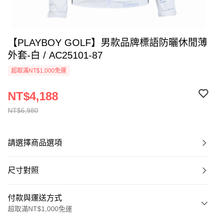
【PLAYBOY GOLF】男款品牌標語防曬休閒薄
外套-白 / AC25101-87
超取滿NT$1,000免運
NT$4,188
NT$6,980
請選擇商品選項
尺寸對照
付款與運送方式
超取滿NT$1,000免運