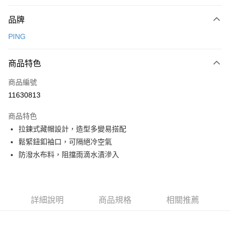
付款方式
品牌
信用卡一次付款
PING
信用卡分期付款
3 期 0 利率 每期
NT$1,516
21家銀行
商品特色
合作金庫商業銀行
第一商業銀行
超商取貨付款
商品編號
華南商業銀行
彰化商業銀行
11630813
LINE Pay
上海商業儲蓄銀行
台北富邦商業銀行
國泰世華商業銀行
兆豐國際商業銀行
商品特色
Apple Pay
臺灣中小企業銀行
台中商業銀行
拉鍊式藏帽設計，造型多變易搭配
匯豐（台灣）商業銀行
華泰商業銀行
全盈+PAY
鬆緊鈕釦袖口，可隔絕冷空氣
聯邦商業銀行
遠東國際商業銀行
元大商業銀行
永豐商業銀行
防潑水布料，阻擋雨滴水漬滲入
ATM付款
玉山商業銀行
星展（台灣）商業銀行
台新國際商業銀行
中國信託商業銀行
運送方式
台灣樂天信用卡公司
全家取貨付款
詳細說明
商品規格
相關推薦
每筆NT$80，滿NT$1,000(含以上)免運費