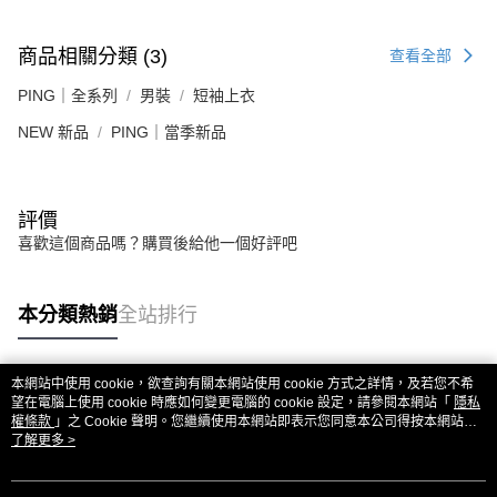
商品相關分類 (3)
查看全部
PING｜全系列
男裝
短袖上衣
NEW 新品
PING｜當季新品
評價
喜歡這個商品嗎？購買後給他一個好評吧
本分類熱銷
全站排行
本網站中使用 cookie，欲查詢有關本網站使用 cookie 方式之詳情，及若您不希
熱門標籤
望在電腦上使用 cookie 時應如何變更電腦的 cookie 設定，請參閱本網站「
隱私
權條款
」之 Cookie 聲明。您繼續使用本網站即表示您同意本公司得按本網站使
用條款之 Cookie 聲明使用 cookie。
了解更多 >