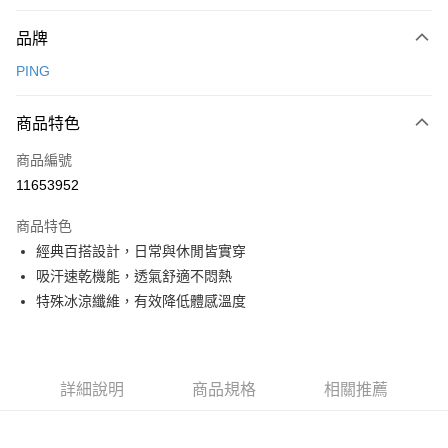
付款方式
品牌
信用卡一次付款
PING
信用卡分期付款
3 期 0 利率 每期
NT$901
21家銀行
商品特色
合作金庫商業銀行
第一商業銀行
超商取貨付款
商品編號
華南商業銀行
彰化商業銀行
11653952
LINE Pay
上海商業儲蓄銀行
台北富邦商業銀行
國泰世華商業銀行
兆豐國際商業銀行
商品特色
Apple Pay
臺灣中小企業銀行
台中商業銀行
經典百搭設計，日常與休閒皆實穿
匯豐（台灣）商業銀行
華泰商業銀行
全盈+PAY
吸汗速乾機能，透氣舒適不悶熱
聯邦商業銀行
遠東國際商業銀行
元大商業銀行
永豐商業銀行
特殊冰涼纖維，有效降低體感溫度
ATM付款
玉山商業銀行
星展（台灣）商業銀行
台新國際商業銀行
中國信託商業銀行
運送方式
台灣樂天信用卡公司
全家取貨付款
詳細說明
商品規格
相關推薦
每筆NT$80，滿NT$1,000(含以上)免運費