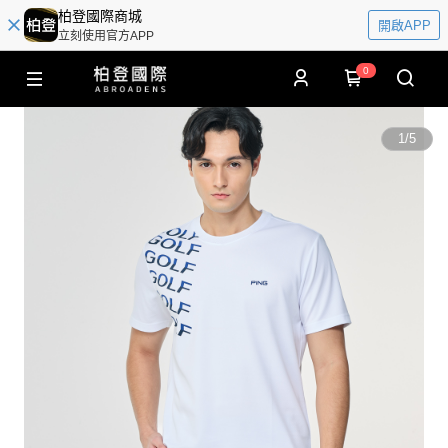
柏登國際商城
開啟APP
立刻使用官方APP
0
1
/
5