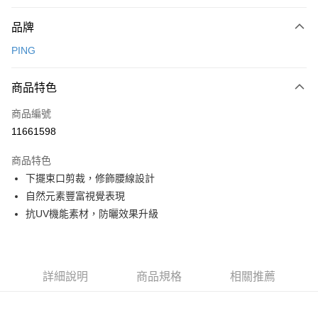
付款方式
品牌
信用卡一次付款
PING
信用卡分期付款
3 期 0 利率 每期
NT$1,061
21家銀行
商品特色
合作金庫商業銀行
第一商業銀行
超商取貨付款
商品編號
華南商業銀行
彰化商業銀行
11661598
LINE Pay
上海商業儲蓄銀行
台北富邦商業銀行
國泰世華商業銀行
兆豐國際商業銀行
商品特色
Apple Pay
臺灣中小企業銀行
台中商業銀行
下擺束口剪裁，修飾腰線設計
匯豐（台灣）商業銀行
華泰商業銀行
全盈+PAY
自然元素豐富視覺表現
聯邦商業銀行
遠東國際商業銀行
元大商業銀行
永豐商業銀行
抗UV機能素材，防曬效果升級
ATM付款
玉山商業銀行
星展（台灣）商業銀行
台新國際商業銀行
中國信託商業銀行
運送方式
台灣樂天信用卡公司
全家取貨付款
詳細說明
商品規格
相關推薦
每筆NT$80，滿NT$1,000(含以上)免運費