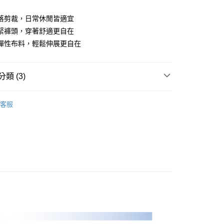
業儲蓄銀行
台北富邦商業銀行
華商業銀行
兆豐國際商業銀行
落剪裁，日常休閒皆適宜
小企業銀行
台中商業銀行
緊褲頭，穿著舒適更自在
台灣）商業銀行
華泰商業銀行
彈性布料，輕鬆伸展更自在
業銀行
遠東國際商業銀行
業銀行
永豐商業銀行
業銀行
星展（台灣）商業銀行
類 (3)
際商業銀行
中國信託商業銀行
天信用卡公司
Y｜全系列
男裝
長褲
客服
專區
PLAYBOY｜SALE促銷
付款
0，滿NT$1,000(含以上)免運費
品
男裝
長褲
先付款)
0，滿NT$1,000(含以上)免運費
付款
0，滿NT$1,000(含以上)免運費
(先付款)
0，滿NT$1,000(含以上)免運費