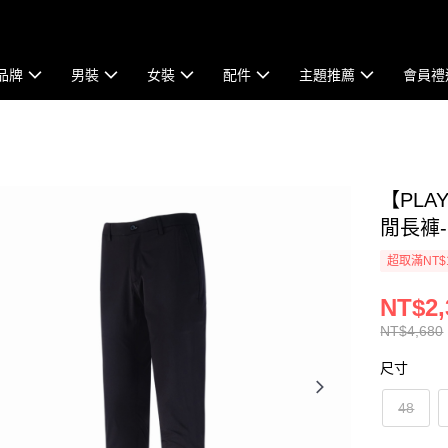
品牌
男裝
女裝
配件
主題推薦
會員禮
【PLA
閒長褲-黑
超取滿NT$
NT$2,
NT$4,680
尺寸
48