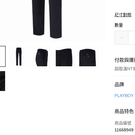
尺寸對照
數量
付款與運
超取滿NT$
付款方式
品牌
信用卡一
PLAYBOY
信用卡分
商品特色
3 期 
商品編號
合作金
超商取貨
11668949
華南商