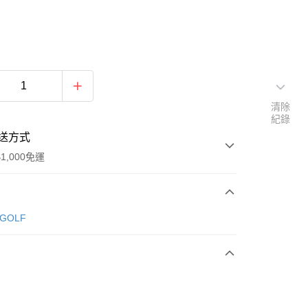
清除
紀錄
送方式
1,000免運
次付款
 GOLF
期付款
0 利率 每期
NT$780
21家銀行
庫商業銀行
第一商業銀行
付款
業銀行
彰化商業銀行