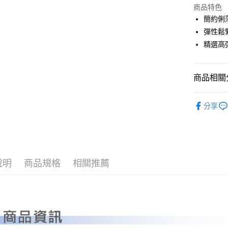
LINE Pay
上海商
商品特色
國泰世
簡約俐
Apple Pay
臺灣中
彈性鬆
匯豐（
全盈+PAY
精選高
聯邦商
元大商
ATM付款
玉山商
商品相關分
台新國
台灣樂
運送方式
PLAYBO
分享
OUTLET
全家取貨
每筆NT$8
全系列商
全家取貨 (
每筆NT$8
說明
商品規格
相關推薦
7-11取貨
每筆NT$8
7-11取貨 
每筆NT$8