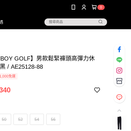
0
遇
YBOY GOLF】男款鬆緊褲頭高彈力休
 / AE25128-88
1,000免運
340
50
52
54
56