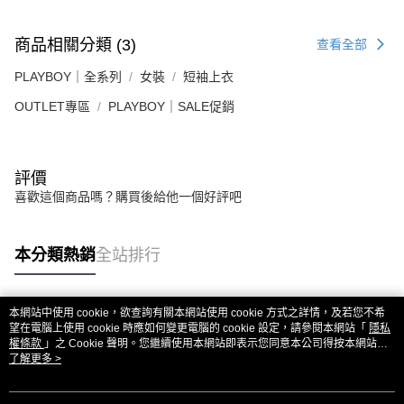
商品相關分類 (3)
查看全部
PLAYBOY｜全系列
女裝
短袖上衣
OUTLET專區
PLAYBOY｜SALE促銷
評價
喜歡這個商品嗎？購買後給他一個好評吧
本分類熱銷
全站排行
本網站中使用 cookie，欲查詢有關本網站使用 cookie 方式之詳情，及若您不希
熱門標籤
望在電腦上使用 cookie 時應如何變更電腦的 cookie 設定，請參閱本網站「
隱私
權條款
」之 Cookie 聲明。您繼續使用本網站即表示您同意本公司得按本網站使
用條款之 Cookie 聲明使用 cookie。
了解更多 >