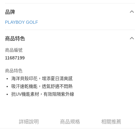
付款方式
品牌
信用卡一次付款
PLAYBOY GOLF
信用卡分期付款
3 期 0 利率 每期
NT$876
21家銀行
商品特色
合作金庫商業銀行
第一商業銀行
超商取貨付款
商品編號
華南商業銀行
彰化商業銀行
11687199
LINE Pay
上海商業儲蓄銀行
台北富邦商業銀行
國泰世華商業銀行
兆豐國際商業銀行
商品特色
Apple Pay
臺灣中小企業銀行
台中商業銀行
海洋貝殼印花，增添夏日清爽感
匯豐（台灣）商業銀行
華泰商業銀行
全盈+PAY
吸汗速乾機能，透氣舒適不悶熱
聯邦商業銀行
遠東國際商業銀行
元大商業銀行
永豐商業銀行
抗UV機能素材，有效阻隔紫外線
ATM付款
玉山商業銀行
星展（台灣）商業銀行
台新國際商業銀行
中國信託商業銀行
運送方式
台灣樂天信用卡公司
全家取貨付款
詳細說明
商品規格
相關推薦
每筆NT$80，滿NT$1,000(含以上)免運費