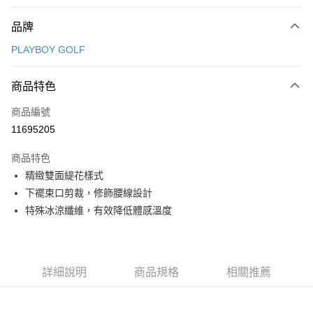
付款方式
品牌
信用卡一次付款
PLAYBOY GOLF
信用卡分期付款
3 期 0 利率 每期
NT$981
21家銀行
商品特色
合作金庫商業銀行
第一商業銀行
超商取貨付款
商品編號
華南商業銀行
彰化商業銀行
11695205
LINE Pay
上海商業儲蓄銀行
台北富邦商業銀行
國泰世華商業銀行
兆豐國際商業銀行
商品特色
Apple Pay
臺灣中小企業銀行
台中商業銀行
精緻雙面緹花樣式
匯豐（台灣）商業銀行
華泰商業銀行
全盈+PAY
下襬束口剪裁，修飾腰線設計
聯邦商業銀行
遠東國際商業銀行
元大商業銀行
永豐商業銀行
特殊冰涼纖維，有效降低體感溫度
ATM付款
玉山商業銀行
星展（台灣）商業銀行
台新國際商業銀行
中國信託商業銀行
運送方式
台灣樂天信用卡公司
全家取貨付款
詳細說明
商品規格
相關推薦
每筆NT$80，滿NT$1,000(含以上)免運費