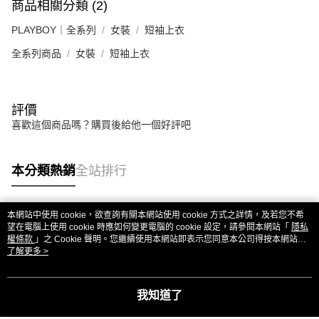
商品相關分類 (2)
PLAYBOY｜全系列
女裝
短袖上衣
全系列商品
女裝
短袖上衣
評價
喜歡這個商品嗎？購買後給他一個好評吧
本分類熱銷
全站排行
本網站中使用 cookie，欲查詢有關本網站使用 cookie 方式之詳情，及若您不希
熱門標籤
望在電腦上使用 cookie 時應如何變更電腦的 cookie 設定，請參閱本網站「
隱私
權條款
」之 Cookie 聲明。您繼續使用本網站即表示您同意本公司得按本網站使
用條款之 Cookie 聲明使用 cookie。
了解更多 >
我知道了