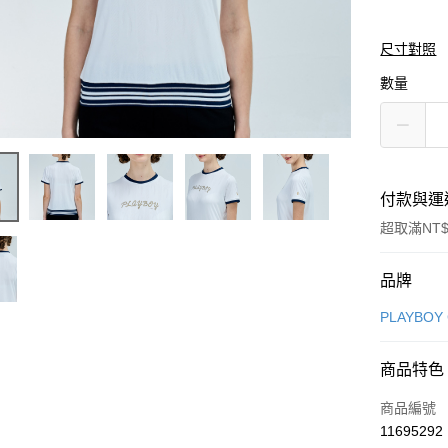
尺寸對照
數量
付款與運
超取滿NT$
付款方式
品牌
信用卡一
PLAYBOY
信用卡分
商品特色
3 期 
商品編號
合作金
超商取貨
11695292
華南商