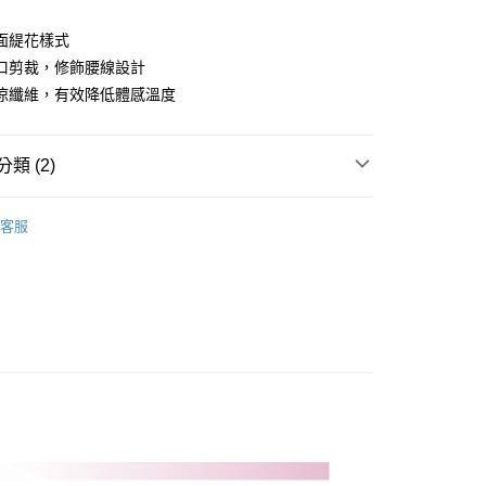
業儲蓄銀行
台北富邦商業銀行
華商業銀行
兆豐國際商業銀行
面緹花樣式
小企業銀行
台中商業銀行
口剪裁，修飾腰線設計
台灣）商業銀行
華泰商業銀行
涼纖維，有效降低體感溫度
業銀行
遠東國際商業銀行
業銀行
永豐商業銀行
業銀行
星展（台灣）商業銀行
類 (2)
際商業銀行
中國信託商業銀行
天信用卡公司
Y｜全系列
女裝
短袖上衣
客服
品
女裝
短袖上衣
付款
0，滿NT$1,000(含以上)免運費
先付款)
0，滿NT$1,000(含以上)免運費
付款
0，滿NT$1,000(含以上)免運費
(先付款)
0，滿NT$1,000(含以上)免運費