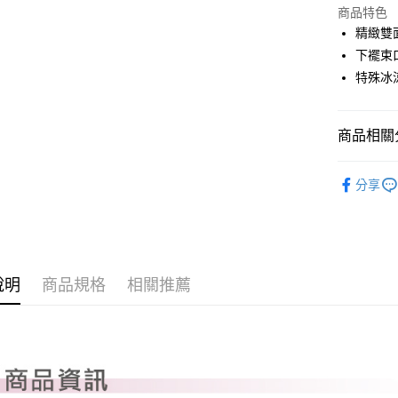
LINE Pay
上海商
商品特色
國泰世
精緻雙
Apple Pay
臺灣中
下襬束
匯豐（
全盈+PAY
特殊冰
聯邦商
元大商
ATM付款
玉山商
商品相關分
台新國
台灣樂
運送方式
PLAYBO
分享
全系列商
全家取貨
每筆NT$8
全家取貨 (
每筆NT$8
說明
商品規格
相關推薦
7-11取貨
每筆NT$8
7-11取貨 
每筆NT$8