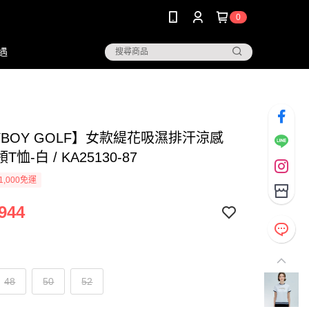
0
遇
YBOY GOLF】女款緹花吸濕排汗涼感
恤-白 / KA25130-87
1,000免運
944
48
50
52