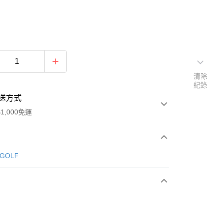
清除
紀錄
送方式
1,000免運
次付款
 GOLF
期付款
0 利率 每期
NT$981
21家銀行
庫商業銀行
第一商業銀行
付款
業銀行
彰化商業銀行