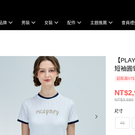
品牌
男裝
女裝
配件
主題推薦
會員禮
【PLA
短袖圓領T
超取滿NT$
NT$2,
NT$3,680
尺寸
46