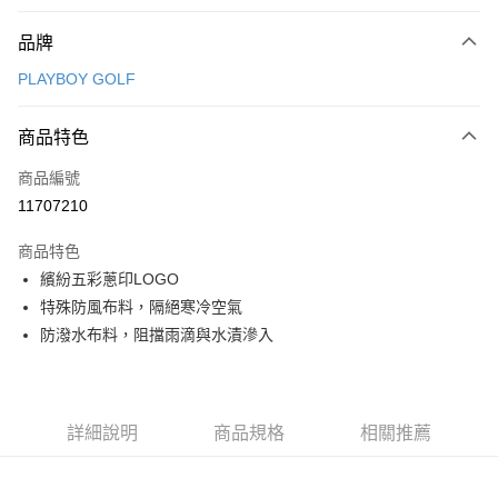
付款方式
品牌
信用卡一次付款
PLAYBOY GOLF
信用卡分期付款
3 期 0 利率 每期
NT$1,396
21家銀行
商品特色
合作金庫商業銀行
第一商業銀行
超商取貨付款
商品編號
華南商業銀行
彰化商業銀行
11707210
LINE Pay
上海商業儲蓄銀行
台北富邦商業銀行
國泰世華商業銀行
兆豐國際商業銀行
商品特色
Apple Pay
臺灣中小企業銀行
台中商業銀行
繽紛五彩蔥印LOGO
匯豐（台灣）商業銀行
華泰商業銀行
全盈+PAY
特殊防風布料，隔絕寒冷空氣
聯邦商業銀行
遠東國際商業銀行
元大商業銀行
永豐商業銀行
防潑水布料，阻擋雨滴與水漬滲入
ATM付款
玉山商業銀行
星展（台灣）商業銀行
台新國際商業銀行
中國信託商業銀行
運送方式
台灣樂天信用卡公司
全家取貨付款
詳細說明
商品規格
相關推薦
每筆NT$80，滿NT$1,000(含以上)免運費