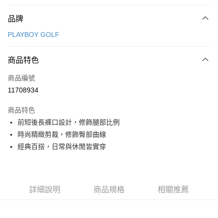
付款方式
品牌
信用卡一次付款
PLAYBOY GOLF
信用卡分期付款
3 期 0 利率 每期
NT$830
21家銀行
商品特色
合作金庫商業銀行
第一商業銀行
超商取貨付款
商品編號
華南商業銀行
彰化商業銀行
11708934
LINE Pay
上海商業儲蓄銀行
台北富邦商業銀行
國泰世華商業銀行
兆豐國際商業銀行
商品特色
Apple Pay
臺灣中小企業銀行
台中商業銀行
前短後長褲口設計，修飾腿部比例
匯豐（台灣）商業銀行
華泰商業銀行
全盈+PAY
時尚精緻剪裁，修飾臀部曲線
聯邦商業銀行
遠東國際商業銀行
元大商業銀行
永豐商業銀行
經典百搭，日常與休閒皆實穿
ATM付款
玉山商業銀行
星展（台灣）商業銀行
台新國際商業銀行
中國信託商業銀行
運送方式
台灣樂天信用卡公司
全家取貨付款
詳細說明
商品規格
相關推薦
每筆NT$80，滿NT$1,000(含以上)免運費