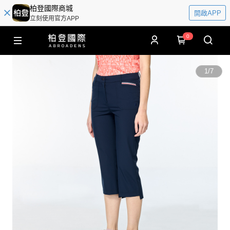
柏登國際商城
開啟APP
立刻使用官方APP
0
1
/
7