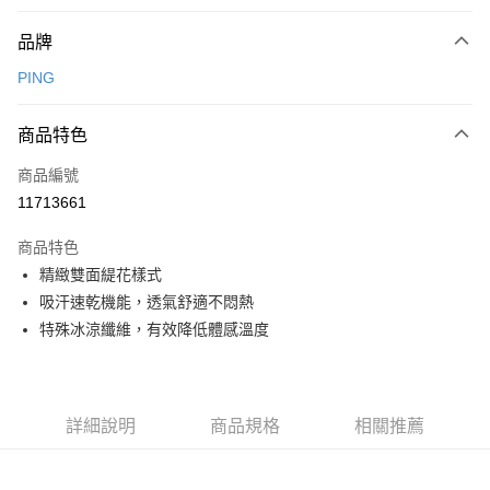
付款方式
品牌
信用卡一次付款
PING
信用卡分期付款
3 期 0 利率 每期
NT$736
21家銀行
商品特色
合作金庫商業銀行
第一商業銀行
超商取貨付款
商品編號
華南商業銀行
彰化商業銀行
11713661
LINE Pay
上海商業儲蓄銀行
台北富邦商業銀行
國泰世華商業銀行
兆豐國際商業銀行
商品特色
Apple Pay
臺灣中小企業銀行
台中商業銀行
精緻雙面緹花樣式
匯豐（台灣）商業銀行
華泰商業銀行
全盈+PAY
吸汗速乾機能，透氣舒適不悶熱
聯邦商業銀行
遠東國際商業銀行
元大商業銀行
永豐商業銀行
特殊冰涼纖維，有效降低體感溫度
ATM付款
玉山商業銀行
星展（台灣）商業銀行
台新國際商業銀行
中國信託商業銀行
運送方式
台灣樂天信用卡公司
全家取貨付款
詳細說明
商品規格
相關推薦
每筆NT$80，滿NT$1,000(含以上)免運費