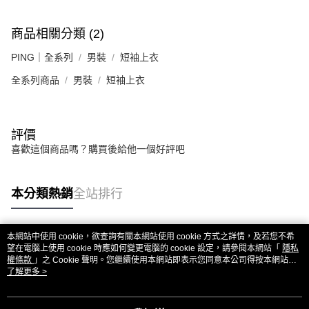
商品相關分類 (2)
PING｜全系列
男裝
短袖上衣
全系列商品
男裝
短袖上衣
評價
喜歡這個商品嗎？購買後給他一個好評吧
本分類熱銷
全站排行
本網站中使用 cookie，欲查詢有關本網站使用 cookie 方式之詳情，及若您不希
熱門標籤
望在電腦上使用 cookie 時應如何變更電腦的 cookie 設定，請參閱本網站「
隱私
權條款
」之 Cookie 聲明。您繼續使用本網站即表示您同意本公司得按本網站使
用條款之 Cookie 聲明使用 cookie。
了解更多 >