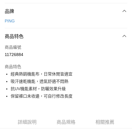
付款方式
品牌
信用卡一次付款
PING
信用卡分期付款
3 期 0 利率 每期
NT$996
21家銀行
商品特色
合作金庫商業銀行
第一商業銀行
超商取貨付款
商品編號
華南商業銀行
彰化商業銀行
11726884
LINE Pay
上海商業儲蓄銀行
台北富邦商業銀行
國泰世華商業銀行
兆豐國際商業銀行
商品特色
Apple Pay
臺灣中小企業銀行
台中商業銀行
經典熱銷機能布，日常休閒皆適宜
匯豐（台灣）商業銀行
華泰商業銀行
全盈+PAY
吸汗速乾機能，透氣舒適不悶熱
聯邦商業銀行
遠東國際商業銀行
元大商業銀行
永豐商業銀行
抗UV機能素材，防曬效果升級
ATM付款
玉山商業銀行
星展（台灣）商業銀行
保留褲口未收邊，可自行修改長度
台新國際商業銀行
中國信託商業銀行
運送方式
台灣樂天信用卡公司
全家取貨付款
每筆NT$80，滿NT$1,000(含以上)免運費
詳細說明
商品規格
相關推薦