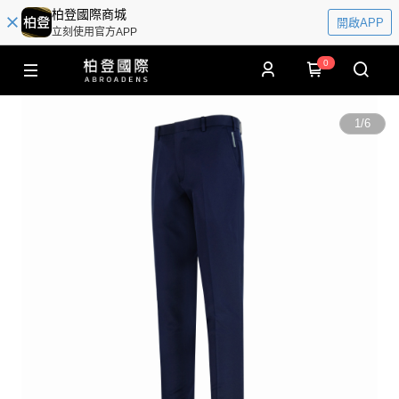
柏登國際商城
開啟APP
立刻使用官方APP
0
1
/
6