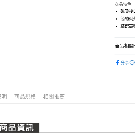
LINE Pay
上海商
商品特色
國泰世
磁吸後
Apple Pay
臺灣中
簡約俐
匯豐（
全盈+PAY
精選高
聯邦商
元大商
ATM付款
玉山商
商品相關分
台新國
台灣樂
運送方式
PING｜全
分享
OUTLET
全家取貨
每筆NT$8
全系列商
全家取貨 (
每筆NT$8
說明
商品規格
相關推薦
7-11取貨
每筆NT$8
7-11取貨 
每筆NT$8