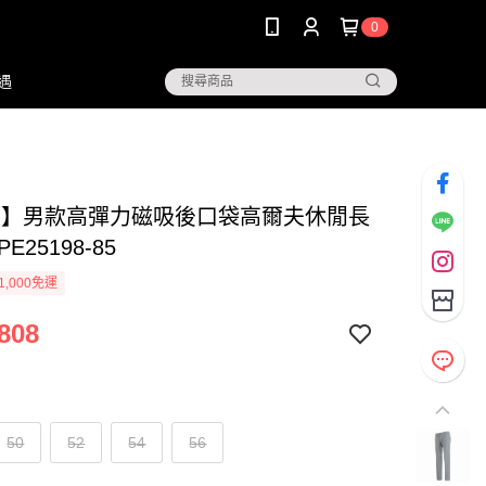
0
遇
NG】男款高彈力磁吸後口袋高爾夫休閒長
PE25198-85
1,000免運
808
50
52
54
56