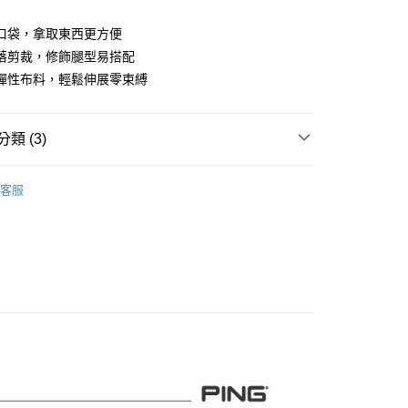
業儲蓄銀行
台北富邦商業銀行
華商業銀行
兆豐國際商業銀行
口袋，拿取東西更方便
小企業銀行
台中商業銀行
落剪裁，修飾腿型易搭配
台灣）商業銀行
華泰商業銀行
彈性布料，輕鬆伸展零束縛
業銀行
遠東國際商業銀行
業銀行
永豐商業銀行
業銀行
星展（台灣）商業銀行
類 (3)
際商業銀行
中國信託商業銀行
天信用卡公司
系列
男裝
長褲
客服
專區
PING｜SALE促銷
付款
0，滿NT$1,000(含以上)免運費
品
男裝
長褲
先付款)
0，滿NT$1,000(含以上)免運費
付款
0，滿NT$1,000(含以上)免運費
(先付款)
0，滿NT$1,000(含以上)免運費