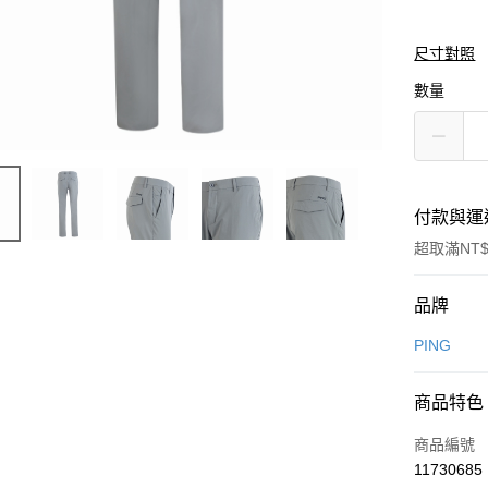
尺寸對照
數量
付款與運
超取滿NT$
付款方式
品牌
信用卡一
PING
信用卡分
商品特色
3 期 
商品編號
合作金
超商取貨
11730685
華南商