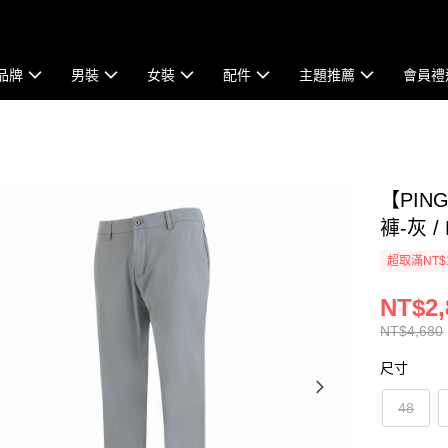
品牌
男裝
女裝
配件
主題推薦
會員禮
【PI
褲-灰 / 
超取滿NT$
NT$2,
NT$4,680
尺寸
48