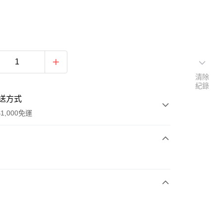
清除
紀錄
送方式
1,000免運
次付款
期付款
0 利率 每期
NT$936
21家銀行
庫商業銀行
第一商業銀行
付款
業銀行
彰化商業銀行