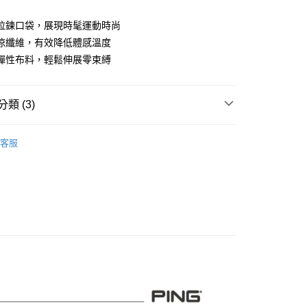
業儲蓄銀行
台北富邦商業銀行
華商業銀行
兆豐國際商業銀行
拉鍊口袋，展現時髦運動時尚
小企業銀行
台中商業銀行
涼纖維，有效降低體感溫度
台灣）商業銀行
華泰商業銀行
彈性布料，輕鬆伸展零束縛
業銀行
遠東國際商業銀行
業銀行
永豐商業銀行
業銀行
星展（台灣）商業銀行
類 (3)
際商業銀行
中國信託商業銀行
天信用卡公司
系列
男裝
長褲
客服
專區
PING｜SALE促銷
付款
0，滿NT$1,000(含以上)免運費
品
男裝
長褲
先付款)
0，滿NT$1,000(含以上)免運費
付款
0，滿NT$1,000(含以上)免運費
(先付款)
0，滿NT$1,000(含以上)免運費