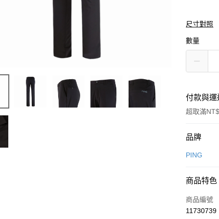
尺寸對照
數量
付款與運
超取滿NT$
付款方式
品牌
信用卡一
PING
信用卡分
商品特色
3 期 
商品編號
合作金
超商取貨
11730739
華南商