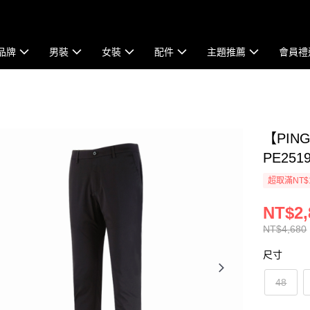
品牌
男裝
女裝
配件
主題推薦
會員禮
【PI
PE2519
超取滿NT$
NT$2,
NT$4,680
尺寸
48