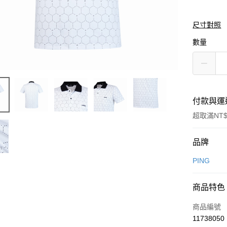
尺寸對照
數量
付款與運
超取滿NT$
付款方式
品牌
信用卡一
PING
信用卡分
商品特色
3 期 
商品編號
合作金
超商取貨
11738050
華南商