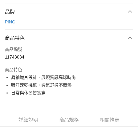
付款方式
品牌
信用卡一次付款
PING
信用卡分期付款
3 期 0 利率 每期
NT$936
21家銀行
商品特色
合作金庫商業銀行
第一商業銀行
超商取貨付款
商品編號
華南商業銀行
彰化商業銀行
11743034
LINE Pay
上海商業儲蓄銀行
台北富邦商業銀行
國泰世華商業銀行
兆豐國際商業銀行
商品特色
Apple Pay
臺灣中小企業銀行
台中商業銀行
肩袖織片設計，展現質感高球時尚
匯豐（台灣）商業銀行
華泰商業銀行
全盈+PAY
吸汗速乾機能，透氣舒適不悶熱
聯邦商業銀行
遠東國際商業銀行
元大商業銀行
永豐商業銀行
日常與休閒皆實穿
ATM付款
玉山商業銀行
星展（台灣）商業銀行
台新國際商業銀行
中國信託商業銀行
運送方式
台灣樂天信用卡公司
全家取貨付款
詳細說明
商品規格
相關推薦
每筆NT$80，滿NT$1,000(含以上)免運費