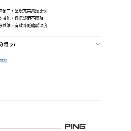
業儲蓄銀行
台北富邦商業銀行
華商業銀行
兆豐國際商業銀行
鍊領口，呈現完美肩頸比例
小企業銀行
台中商業銀行
乾機能，透氣舒適不悶熱
台灣）商業銀行
華泰商業銀行
涼纖維，有效降低體感溫度
業銀行
遠東國際商業銀行
業銀行
永豐商業銀行
業銀行
星展（台灣）商業銀行
類 (2)
際商業銀行
中國信託商業銀行
天信用卡公司
系列
男裝
短袖上衣
客服
品
男裝
短袖上衣
付款
0，滿NT$1,000(含以上)免運費
先付款)
0，滿NT$1,000(含以上)免運費
付款
0，滿NT$1,000(含以上)免運費
(先付款)
0，滿NT$1,000(含以上)免運費