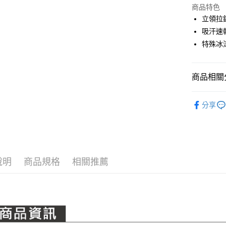
LINE Pay
上海商
商品特色
國泰世
立領拉
Apple Pay
臺灣中
吸汗速
匯豐（
全盈+PAY
特殊冰
聯邦商
元大商
ATM付款
玉山商
商品相關分
台新國
台灣樂
運送方式
PING｜全
分享
全系列商
全家取貨
每筆NT$8
全家取貨 (
每筆NT$8
說明
商品規格
相關推薦
7-11取貨
每筆NT$8
7-11取貨 
每筆NT$8