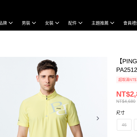
品牌
男裝
女裝
配件
主題推薦
會員禮
【PI
PA2512
超取滿NT$
NT$2,
NT$4,680
尺寸
46