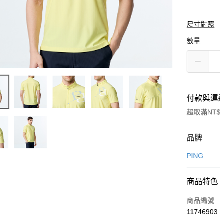
尺寸對照
數量
付款與運
超取滿NT$
付款方式
品牌
信用卡一
PING
信用卡分
商品特色
3 期 
商品編號
合作金
超商取貨
11746903
華南商