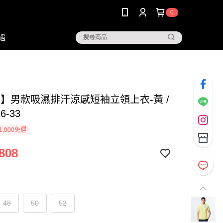
0
遇
NG】男款吸濕排汗涼感短袖立領上衣-黃 /
6-33
1,000免運
808
48
50
52