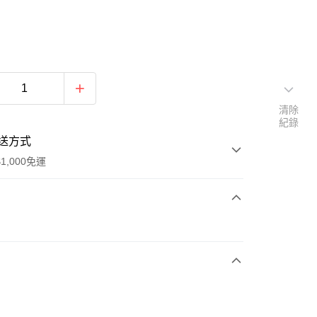
清除
紀錄
送方式
1,000免運
次付款
期付款
0 利率 每期
NT$936
21家銀行
庫商業銀行
第一商業銀行
付款
業銀行
彰化商業銀行