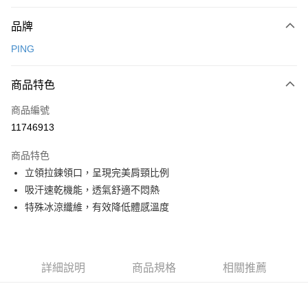
付款方式
品牌
信用卡一次付款
PING
信用卡分期付款
3 期 0 利率 每期
NT$936
21家銀行
商品特色
合作金庫商業銀行
第一商業銀行
超商取貨付款
商品編號
華南商業銀行
彰化商業銀行
11746913
LINE Pay
上海商業儲蓄銀行
台北富邦商業銀行
國泰世華商業銀行
兆豐國際商業銀行
商品特色
Apple Pay
臺灣中小企業銀行
台中商業銀行
立領拉鍊領口，呈現完美肩頸比例
匯豐（台灣）商業銀行
華泰商業銀行
全盈+PAY
吸汗速乾機能，透氣舒適不悶熱
聯邦商業銀行
遠東國際商業銀行
元大商業銀行
永豐商業銀行
特殊冰涼纖維，有效降低體感溫度
ATM付款
玉山商業銀行
星展（台灣）商業銀行
台新國際商業銀行
中國信託商業銀行
運送方式
台灣樂天信用卡公司
全家取貨付款
詳細說明
商品規格
相關推薦
每筆NT$80，滿NT$1,000(含以上)免運費