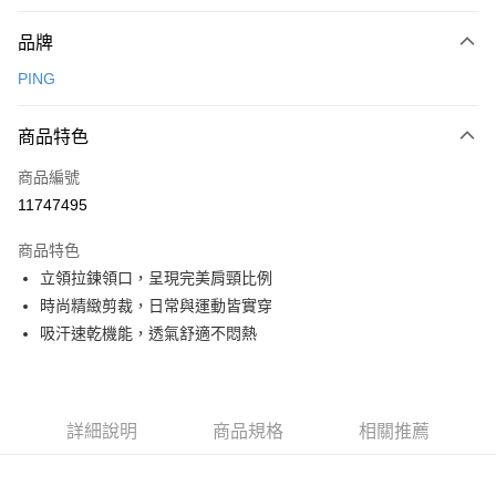
付款方式
品牌
信用卡一次付款
PING
信用卡分期付款
3 期 0 利率 每期
NT$876
21家銀行
商品特色
合作金庫商業銀行
第一商業銀行
超商取貨付款
商品編號
華南商業銀行
彰化商業銀行
11747495
LINE Pay
上海商業儲蓄銀行
台北富邦商業銀行
國泰世華商業銀行
兆豐國際商業銀行
商品特色
Apple Pay
臺灣中小企業銀行
台中商業銀行
立領拉鍊領口，呈現完美肩頸比例
匯豐（台灣）商業銀行
華泰商業銀行
全盈+PAY
時尚精緻剪裁，日常與運動皆實穿
聯邦商業銀行
遠東國際商業銀行
元大商業銀行
永豐商業銀行
吸汗速乾機能，透氣舒適不悶熱
ATM付款
玉山商業銀行
星展（台灣）商業銀行
台新國際商業銀行
中國信託商業銀行
運送方式
台灣樂天信用卡公司
全家取貨付款
詳細說明
商品規格
相關推薦
每筆NT$80，滿NT$1,000(含以上)免運費