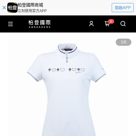
柏登國際商城
開啟APP
立刻使用官方APP
0
1
/
6