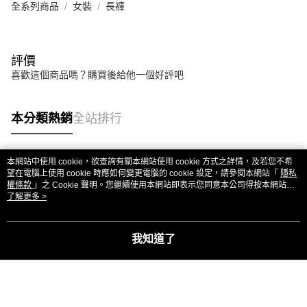
全系列商品
女裝
長褲
評價
喜歡這個商品嗎？購買後給他一個好評吧
本分類熱銷
全站排行
本網站中使用 cookie，欲查詢有關本網站使用 cookie 方式之詳情，及若您不希
熱門標籤
望在電腦上使用 cookie 時應如何變更電腦的 cookie 設定，請參閱本網站「
隱私
權條款
」之 Cookie 聲明。您繼續使用本網站即表示您同意本公司得按本網站使
用條款之 Cookie 聲明使用 cookie。
了解更多 >
我知道了