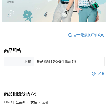
顯示電腦版詳細說明
商品規格
材質
聚酯纖維93%/彈性纖維7%
客服
商品相關分類 (2)
PING｜全系列
女裝
長褲