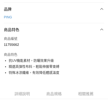
付款方式
品牌
信用卡一次付款
PING
信用卡分期付款
3 期 0 利率 每期
NT$1,754
21家銀行
商品特色
合作金庫商業銀行
第一商業銀行
超商取貨付款
商品編號
華南商業銀行
彰化商業銀行
11755662
LINE Pay
上海商業儲蓄銀行
台北富邦商業銀行
國泰世華商業銀行
兆豐國際商業銀行
商品特色
Apple Pay
臺灣中小企業銀行
台中商業銀行
抗UV機能素材，防曬效果升級
匯豐（台灣）商業銀行
華泰商業銀行
全盈+PAY
精選高彈性布料，輕鬆伸展零束縛
聯邦商業銀行
遠東國際商業銀行
元大商業銀行
永豐商業銀行
特殊冰涼纖維，有效降低體感溫度
ATM付款
玉山商業銀行
星展（台灣）商業銀行
台新國際商業銀行
中國信託商業銀行
運送方式
台灣樂天信用卡公司
全家取貨付款
詳細說明
商品規格
相關推薦
每筆NT$80，滿NT$1,000(含以上)免運費