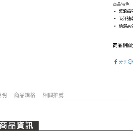
LINE Pay
上海商
商品特色
國泰世
波浪織
Apple Pay
臺灣中
吸汗速
匯豐（
全盈+PAY
精選高
聯邦商
元大商
ATM付款
玉山商
商品相關分
台新國
台灣樂
運送方式
PING｜全
分享
全系列商
全家取貨
每筆NT$8
全家取貨 (
每筆NT$8
說明
商品規格
相關推薦
7-11取貨
每筆NT$8
7-11取貨 
每筆NT$8