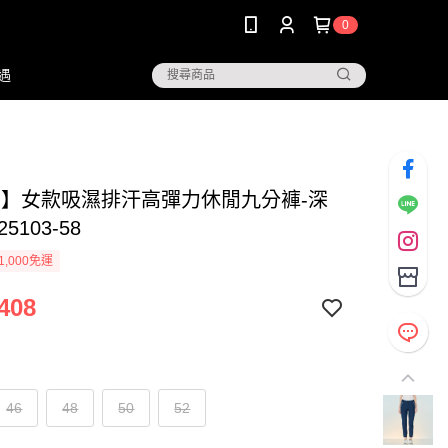
0
遇
NG】女款吸濕排汗高彈力休閒九分褲-深
25103-58
1,000免運
408
46
48
50
52