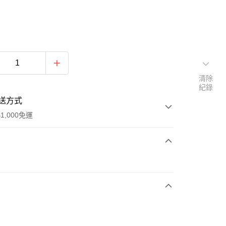
清除
紀錄
送方式
1,000免運
次付款
期付款
0 利率 每期
NT$1,136
21家銀行
庫商業銀行
第一商業銀行
付款
業銀行
彰化商業銀行