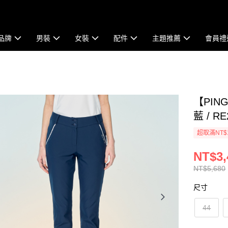
品牌
男裝
女裝
配件
主題推薦
會員禮
【PI
藍 / RE
超取滿NT$
NT$3,
NT$5,680
尺寸
44