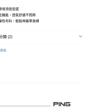
業儲蓄銀行
台北富邦商業銀行
華商業銀行
兆豐國際商業銀行
帶增添造型感
小企業銀行
台中商業銀行
乾機能，透氣舒適不悶熱
台灣）商業銀行
華泰商業銀行
彈性布料，輕鬆伸展零束縛
業銀行
遠東國際商業銀行
業銀行
永豐商業銀行
業銀行
星展（台灣）商業銀行
類 (2)
際商業銀行
中國信託商業銀行
天信用卡公司
系列
女裝
長褲
客服
品
女裝
長褲
付款
0，滿NT$1,000(含以上)免運費
先付款)
0，滿NT$1,000(含以上)免運費
付款
0，滿NT$1,000(含以上)免運費
(先付款)
0，滿NT$1,000(含以上)免運費