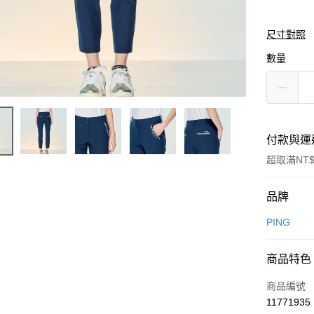
尺寸對照
數量
付款與運
超取滿NT$
付款方式
品牌
信用卡一
PING
信用卡分
商品特色
3 期 
商品編號
合作金
超商取貨
11771935
華南商