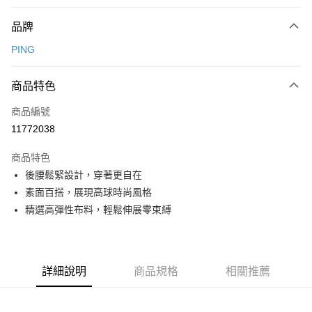
付款方式
品牌
信用卡一次付款
PING
信用卡分期付款
3 期 0 利率 每期
NT$1,136
21家銀行
商品特色
合作金庫商業銀行
第一商業銀行
超商取貨付款
商品編號
華南商業銀行
彰化商業銀行
11772038
LINE Pay
上海商業儲蓄銀行
台北富邦商業銀行
國泰世華商業銀行
兆豐國際商業銀行
商品特色
Apple Pay
臺灣中小企業銀行
台中商業銀行
後腰鬆緊設計，穿著更自在
匯豐（台灣）商業銀行
華泰商業銀行
全盈+PAY
素面百搭，展現高球時尚風格
聯邦商業銀行
遠東國際商業銀行
元大商業銀行
永豐商業銀行
精選高彈性布料，輕鬆伸展零束縛
ATM付款
玉山商業銀行
星展（台灣）商業銀行
台新國際商業銀行
中國信託商業銀行
運送方式
台灣樂天信用卡公司
全家取貨付款
詳細說明
商品規格
相關推薦
每筆NT$80，滿NT$1,000(含以上)免運費