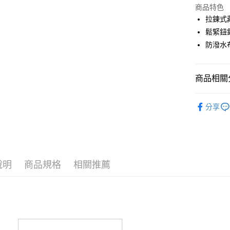
LINE Pay
上海商
商品特色
國泰世
拉鍊式
Apple Pay
臺灣中
鬆緊鈕
匯豐（
全盈+PAY
防潑水
聯邦商
元大商
ATM付款
玉山商
商品相關分
台新國
台灣樂
運送方式
PING｜全
分享
NEW 新品
全家取貨
每筆NT$8
春夏防曬
全家取貨 (
全系列商
每筆NT$8
說明
商品規格
相關推薦
7-11取貨
每筆NT$8
7-11取貨 
每筆NT$8