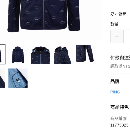
尺寸對照
數量
付款與運
超取滿NT$
付款方式
品牌
信用卡一
PING
信用卡分
商品特色
3 期 
商品編號
合作金
超商取貨
11773323
華南商