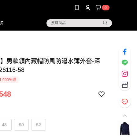
0
遇
NG】男款領內藏帽防風防潑水薄外套-深
26116-58
1,000免運
548
48
50
52