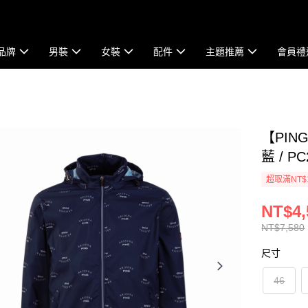
品牌
男裝
女裝
配件
主題推薦
會員禮
【PI
藍 / PC
超取滿NT$
NT$4,
NT$7,580
尺寸
46