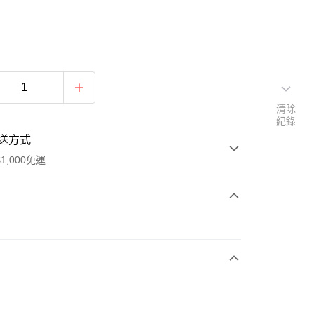
清除
紀錄
送方式
1,000免運
次付款
期付款
0 利率 每期
NT$1,516
21家銀行
庫商業銀行
第一商業銀行
付款
業銀行
彰化商業銀行