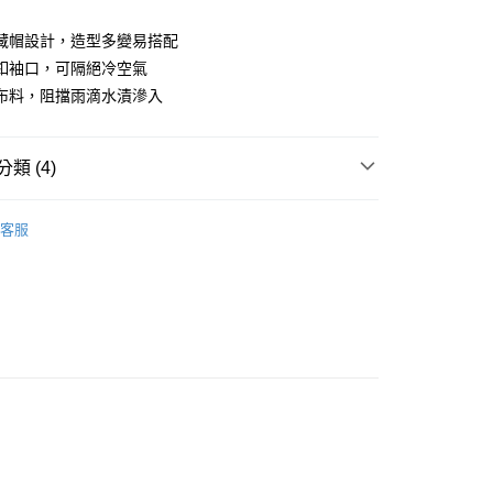
業儲蓄銀行
台北富邦商業銀行
華商業銀行
兆豐國際商業銀行
藏帽設計，造型多變易搭配
小企業銀行
台中商業銀行
釦袖口，可隔絕冷空氣
台灣）商業銀行
華泰商業銀行
布料，阻擋雨滴水漬滲入
業銀行
遠東國際商業銀行
業銀行
永豐商業銀行
業銀行
星展（台灣）商業銀行
類 (4)
際商業銀行
中國信託商業銀行
天信用卡公司
系列
男裝
外套背心
客服
PING｜當季新品
付款
0，滿NT$1,000(含以上)免運費
特輯
PING｜防曬系列
先付款)
品
男裝
外套背心
0，滿NT$1,000(含以上)免運費
付款
0，滿NT$1,000(含以上)免運費
(先付款)
0，滿NT$1,000(含以上)免運費