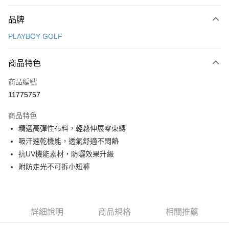
付款方式
品牌
信用卡一次付款
PLAYBOY GOLF
信用卡分期付款
3 期 0 利率 每期
NT$1,168
21家銀行
商品特色
合作金庫商業銀行
第一商業銀行
超商取貨付款
商品編號
華南商業銀行
彰化商業銀行
11775757
LINE Pay
上海商業儲蓄銀行
台北富邦商業銀行
國泰世華商業銀行
兆豐國際商業銀行
商品特色
Apple Pay
臺灣中小企業銀行
台中商業銀行
精選高彈性布料，輕鬆伸展零束縛
匯豐（台灣）商業銀行
華泰商業銀行
全盈+PAY
吸汗速乾機能，透氣舒適不悶熱
聯邦商業銀行
遠東國際商業銀行
元大商業銀行
永豐商業銀行
抗UV機能素材，防曬效果升級
ATM付款
玉山商業銀行
星展（台灣）商業銀行
附防走光不可拆小短褲
台新國際商業銀行
中國信託商業銀行
運送方式
台灣樂天信用卡公司
全家取貨付款
每筆NT$80，滿NT$1,000(含以上)免運費
詳細說明
商品規格
相關推薦