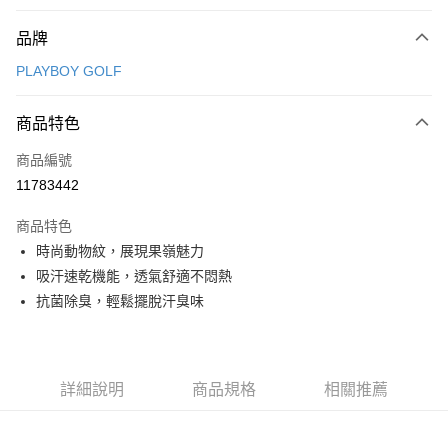
付款方式
品牌
信用卡一次付款
PLAYBOY GOLF
信用卡分期付款
3 期 0 利率 每期
NT$1,168
21家銀行
商品特色
合作金庫商業銀行
第一商業銀行
超商取貨付款
商品編號
華南商業銀行
彰化商業銀行
11783442
LINE Pay
上海商業儲蓄銀行
台北富邦商業銀行
國泰世華商業銀行
兆豐國際商業銀行
商品特色
Apple Pay
臺灣中小企業銀行
台中商業銀行
時尚動物紋，展現果嶺魅力
匯豐（台灣）商業銀行
華泰商業銀行
全盈+PAY
吸汗速乾機能，透氣舒適不悶熱
聯邦商業銀行
遠東國際商業銀行
元大商業銀行
永豐商業銀行
抗菌除臭，輕鬆擺脫汗臭味
ATM付款
玉山商業銀行
星展（台灣）商業銀行
台新國際商業銀行
中國信託商業銀行
運送方式
台灣樂天信用卡公司
全家取貨付款
詳細說明
商品規格
相關推薦
每筆NT$80，滿NT$1,000(含以上)免運費