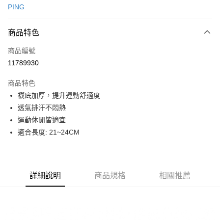
PING
信用卡分期付款
3 期 0 利率 每期
NT$90
21家銀行
商品特色
合作金庫商業銀行
第一商業銀行
超商取貨付款
商品編號
華南商業銀行
彰化商業銀行
11789930
LINE Pay
上海商業儲蓄銀行
台北富邦商業銀行
國泰世華商業銀行
兆豐國際商業銀行
商品特色
Apple Pay
臺灣中小企業銀行
台中商業銀行
襪底加厚，提升運動舒適度
匯豐（台灣）商業銀行
華泰商業銀行
全盈+PAY
透氣排汗不悶熱
聯邦商業銀行
遠東國際商業銀行
元大商業銀行
永豐商業銀行
運動休閒皆適宜
ATM付款
玉山商業銀行
星展（台灣）商業銀行
適合長度: 21~24CM
台新國際商業銀行
中國信託商業銀行
運送方式
台灣樂天信用卡公司
全家取貨付款
每筆NT$80，滿NT$1,000(含以上)免運費
詳細說明
商品規格
相關推薦
全家取貨 (先付款)
每筆NT$80，滿NT$1,000(含以上)免運費