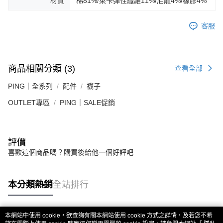
材質
棉81%/萊卡彈性纖維11%/尼龍4%/橡膠4%
客服
商品相關分類 (3)
查看全部
PING｜全系列
配件
襪子
OUTLET專區
PING｜SALE促銷
評價
喜歡這個商品嗎？購買後給他一個好評吧
本分類熱銷
全站排行
本網站中使用 cookie，欲查詢有關本網站使用 cookie 方式之詳情，及若您不希