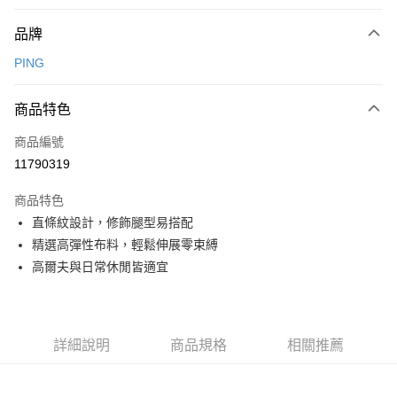
付款方式
品牌
信用卡一次付款
PING
信用卡分期付款
3 期 0 利率 每期
NT$1,248
21家銀行
商品特色
合作金庫商業銀行
第一商業銀行
超商取貨付款
商品編號
華南商業銀行
彰化商業銀行
11790319
LINE Pay
上海商業儲蓄銀行
台北富邦商業銀行
國泰世華商業銀行
兆豐國際商業銀行
商品特色
Apple Pay
臺灣中小企業銀行
台中商業銀行
直條紋設計，修飾腿型易搭配
匯豐（台灣）商業銀行
華泰商業銀行
全盈+PAY
精選高彈性布料，輕鬆伸展零束縛
聯邦商業銀行
遠東國際商業銀行
元大商業銀行
永豐商業銀行
高爾夫與日常休閒皆適宜
ATM付款
玉山商業銀行
星展（台灣）商業銀行
台新國際商業銀行
中國信託商業銀行
運送方式
台灣樂天信用卡公司
全家取貨付款
詳細說明
商品規格
相關推薦
每筆NT$80，滿NT$1,000(含以上)免運費