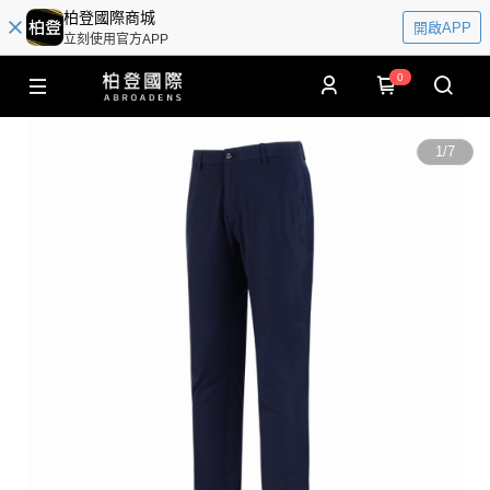
柏登國際商城
開啟APP
立刻使用官方APP
0
1
/
7