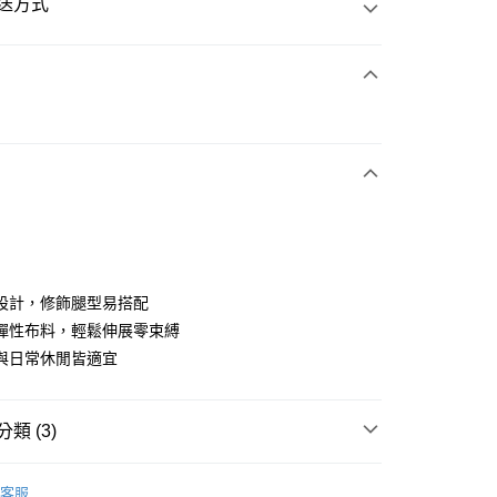
送方式
次付款
期付款
付款
設計，修飾腿型易搭配
彈性布料，輕鬆伸展零束縛
與日常休閒皆適宜
類 (3)
系列
男裝
長褲
客服