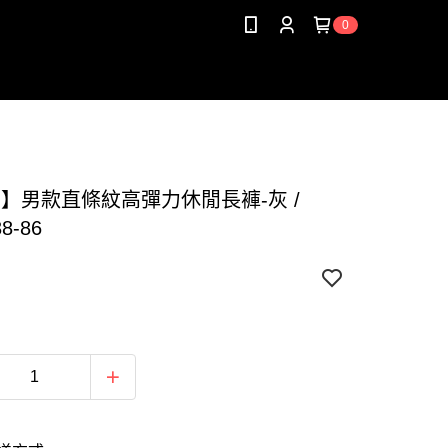
0
G】男款直條紋高彈力休閒長褲-灰 /
8-86