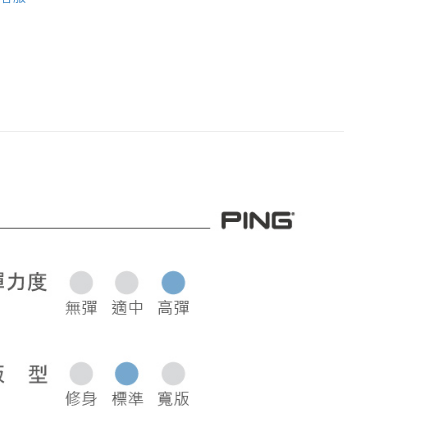
PING｜當季新品
品
男裝
長褲