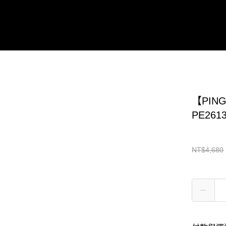
【PIN
PE2613
NT$4,680