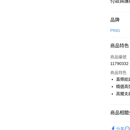
付款與運
付款方式
品牌
信用卡一
PING
信用卡分
商品特色
超商取貨
商品編號
LINE Pay
11790332
商品特色
Apple Pay
直條紋
全盈+PAY
精選高
高爾夫
ATM付款
商品相關分
運送方式
PING｜全
分享