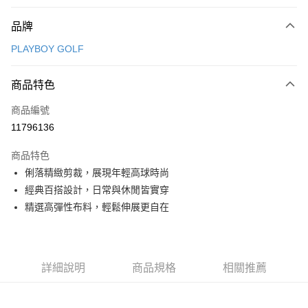
付款方式
品牌
信用卡一次付款
PLAYBOY GOLF
信用卡分期付款
3 期 0 利率 每期
NT$876
21家銀行
商品特色
合作金庫商業銀行
第一商業銀行
超商取貨付款
商品編號
華南商業銀行
彰化商業銀行
11796136
LINE Pay
上海商業儲蓄銀行
台北富邦商業銀行
國泰世華商業銀行
兆豐國際商業銀行
商品特色
Apple Pay
臺灣中小企業銀行
台中商業銀行
俐落精緻剪裁，展現年輕高球時尚
匯豐（台灣）商業銀行
華泰商業銀行
全盈+PAY
經典百搭設計，日常與休閒皆實穿
聯邦商業銀行
遠東國際商業銀行
元大商業銀行
永豐商業銀行
精選高彈性布料，輕鬆伸展更自在
ATM付款
玉山商業銀行
星展（台灣）商業銀行
台新國際商業銀行
中國信託商業銀行
運送方式
台灣樂天信用卡公司
全家取貨付款
詳細說明
商品規格
相關推薦
每筆NT$80，滿NT$1,000(含以上)免運費