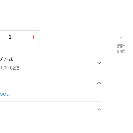
清除
紀錄
送方式
1,000免運
次付款
 GOLF
期付款
0 利率 每期
NT$876
21家銀行
庫商業銀行
第一商業銀行
付款
業銀行
彰化商業銀行