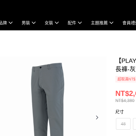
品牌
男裝
女裝
配件
主題推薦
會員禮
【PLA
長褲-灰 
超取滿NT$
NT$2,
NT$4,380
尺寸
48