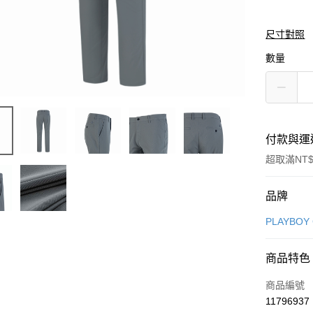
尺寸對照
數量
付款與運
超取滿NT$
付款方式
品牌
信用卡一
PLAYBOY
信用卡分
商品特色
3 期 
商品編號
合作金
超商取貨
11796937
華南商