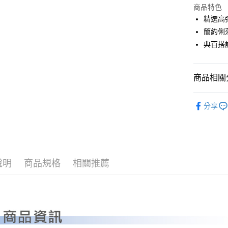
LINE Pay
上海商
商品特色
國泰世
精選高
Apple Pay
臺灣中
簡約俐
匯豐（
全盈+PAY
典百搭
聯邦商
元大商
ATM付款
玉山商
商品相關分
台新國
台灣樂
運送方式
PLAYBO
分享
NEW 新品
全家取貨
每筆NT$8
全系列商
全家取貨 (
每筆NT$8
說明
商品規格
相關推薦
7-11取貨
每筆NT$8
7-11取貨 
每筆NT$8