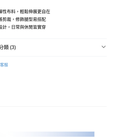
業儲蓄銀行
台北富邦商業銀行
華商業銀行
兆豐國際商業銀行
彈性布料，輕鬆伸展更自在
小企業銀行
台中商業銀行
落剪裁，修飾腿型易搭配
台灣）商業銀行
華泰商業銀行
設計，日常與休閒皆實穿
業銀行
遠東國際商業銀行
業銀行
永豐商業銀行
業銀行
星展（台灣）商業銀行
類 (3)
際商業銀行
中國信託商業銀行
天信用卡公司
Y｜全系列
男裝
長褲
客服
PLAYBOY｜當季新品
付款
0，滿NT$1,000(含以上)免運費
品
男裝
長褲
先付款)
0，滿NT$1,000(含以上)免運費
付款
0，滿NT$1,000(含以上)免運費
(先付款)
0，滿NT$1,000(含以上)免運費