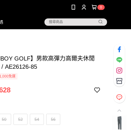
0
遇
YBOY GOLF】男款高彈力高爾夫休閒
/ AE26126-85
1,000免運
628
50
52
54
56