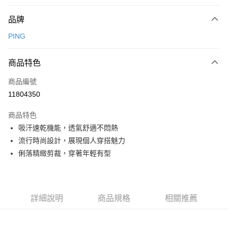
付款方式
品牌
信用卡一次付款
PING
信用卡分期付款
3 期 0 利率 每期
NT$1,248
21家銀行
商品特色
合作金庫商業銀行
第一商業銀行
超商取貨付款
商品編號
華南商業銀行
彰化商業銀行
11804350
LINE Pay
上海商業儲蓄銀行
台北富邦商業銀行
國泰世華商業銀行
兆豐國際商業銀行
商品特色
Apple Pay
臺灣中小企業銀行
台中商業銀行
吸汗速乾機能，透氣舒適不悶熱
匯豐（台灣）商業銀行
華泰商業銀行
全盈+PAY
流行時尚設計，展現個人穿搭魅力
聯邦商業銀行
遠東國際商業銀行
元大商業銀行
永豐商業銀行
俐落精緻剪裁，穿著年輕有型
ATM付款
玉山商業銀行
星展（台灣）商業銀行
台新國際商業銀行
中國信託商業銀行
運送方式
台灣樂天信用卡公司
全家取貨付款
詳細說明
商品規格
相關推薦
每筆NT$80，滿NT$1,000(含以上)免運費