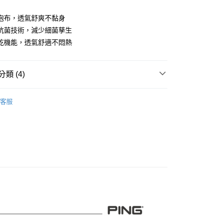
業儲蓄銀行
台北富邦商業銀行
華商業銀行
兆豐國際商業銀行
泡布，透氣舒爽不黏身
小企業銀行
台中商業銀行
抗菌技術，減少細菌孳生
台灣）商業銀行
華泰商業銀行
乾機能，透氣舒適不悶熱
業銀行
遠東國際商業銀行
業銀行
永豐商業銀行
業銀行
星展（台灣）商業銀行
類 (4)
際商業銀行
中國信託商業銀行
天信用卡公司
系列
女裝
短袖上衣
客服
PING｜當季新品
付款
0，滿NT$1,000(含以上)免運費
情侶系列
PING｜果嶺情侶款
先付款)
品
女裝
短袖上衣
0，滿NT$1,000(含以上)免運費
付款
0，滿NT$1,000(含以上)免運費
(先付款)
0，滿NT$1,000(含以上)免運費