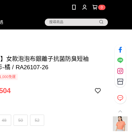
0
遇
NG】女款泡泡布銀離子抗菌防臭短袖
-橘 / RA26107-26
1,000免運
504
48
50
52