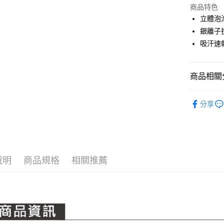
LINE Pay
上海商
商品特色
國泰世
立體泡
Apple Pay
臺灣中
銀離子
匯豐（
全盈+PAY
吸汗速
聯邦商
元大商
ATM付款
玉山商
商品相關分
台新國
台灣樂
運送方式
PING｜全
分享
NEW 新品
全家取貨
每筆NT$8
成對浪漫
全家取貨 (
全系列商
每筆NT$8
說明
商品規格
相關推薦
7-11取貨
每筆NT$8
7-11取貨 
每筆NT$8