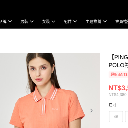
品牌
男裝
女裝
配件
主題推薦
會員禮
【PI
POLO衫
超取滿NT$
NT$3,
NT$4,380
尺寸
46