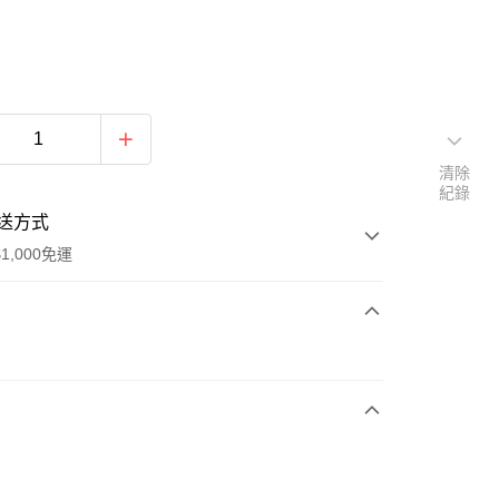
清除
紀錄
送方式
1,000免運
次付款
期付款
0 利率 每期
NT$1,168
21家銀行
庫商業銀行
第一商業銀行
付款
業銀行
彰化商業銀行