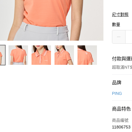
尺寸對照
數量
付款與運
超取滿NT$
付款方式
品牌
信用卡一
PING
信用卡分
商品特色
3 期 
商品編號
合作金
超商取貨
11806753
華南商