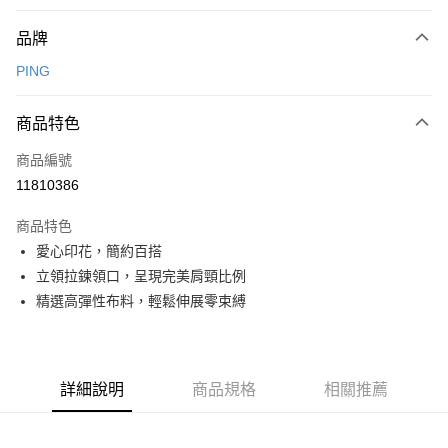
付款方式
品牌
信用卡一次付款
PING
信用卡分期付款
3 期 0 利率 每期
NT$1,248
21家銀行
商品特色
合作金庫商業銀行
第一商業銀行
超商取貨付款
商品編號
華南商業銀行
彰化商業銀行
11810386
LINE Pay
上海商業儲蓄銀行
台北富邦商業銀行
國泰世華商業銀行
兆豐國際商業銀行
商品特色
Apple Pay
臺灣中小企業銀行
台中商業銀行
愛心印花，簡約百搭
匯豐（台灣）商業銀行
華泰商業銀行
全盈+PAY
立領拉鍊領口，呈現完美肩頸比例
聯邦商業銀行
遠東國際商業銀行
元大商業銀行
永豐商業銀行
精選高彈性布料，輕鬆伸展零束縛
ATM付款
玉山商業銀行
星展（台灣）商業銀行
台新國際商業銀行
中國信託商業銀行
運送方式
台灣樂天信用卡公司
全家取貨付款
詳細說明
商品規格
相關推薦
每筆NT$80，滿NT$1,000(含以上)免運費