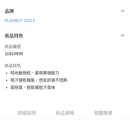
付款方式
品牌
信用卡一次付款
PLAYBOY GOLF
信用卡分期付款
3 期 0 利率 每期
NT$1,168
21家銀行
商品特色
合作金庫商業銀行
第一商業銀行
超商取貨付款
商品編號
華南商業銀行
彰化商業銀行
11810939
LINE Pay
上海商業儲蓄銀行
台北富邦商業銀行
國泰世華商業銀行
兆豐國際商業銀行
商品特色
Apple Pay
臺灣中小企業銀行
台中商業銀行
時尚動物紋，展現果嶺魅力
匯豐（台灣）商業銀行
華泰商業銀行
全盈+PAY
吸汗速乾機能，透氣舒適不悶熱
聯邦商業銀行
遠東國際商業銀行
元大商業銀行
永豐商業銀行
菌除臭，輕鬆擺脫汗臭味
ATM付款
玉山商業銀行
星展（台灣）商業銀行
台新國際商業銀行
中國信託商業銀行
運送方式
台灣樂天信用卡公司
全家取貨付款
詳細說明
商品規格
相關推薦
每筆NT$80，滿NT$1,000(含以上)免運費