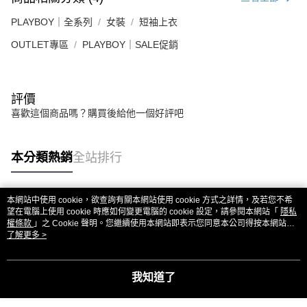
PLAYBOY｜全系列
女裝
短袖上衣
OUTLET專區
PLAYBOY｜SALE促銷
評價
喜歡這個商品嗎？購買後給他一個好評吧
本分類熱銷
全站排行
本網站中使用 cookie，欲查詢有關本網站使用 cookie 方式之詳情，及若您不希
熱門標籤
望在電腦上使用 cookie 時應如何變更電腦的 cookie 設定，請參閱本網站「
隱私
權條款
」之 Cookie 聲明。您繼續使用本網站即表示您同意本公司得按本網站使
用條款之 Cookie 聲明使用 cookie。
了解更多 >
我知道了