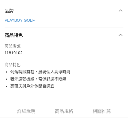
付款方式
品牌
信用卡一次付款
PLAYBOY GOLF
信用卡分期付款
3 期 0 利率 每期
NT$398
21家銀行
商品特色
合作金庫商業銀行
第一商業銀行
超商取貨付款
商品編號
華南商業銀行
彰化商業銀行
11819102
LINE Pay
上海商業儲蓄銀行
台北富邦商業銀行
國泰世華商業銀行
兆豐國際商業銀行
商品特色
Apple Pay
臺灣中小企業銀行
台中商業銀行
俐落精緻剪裁，展現個人高球時尚
匯豐（台灣）商業銀行
華泰商業銀行
全盈+PAY
吸汗速乾機能，常保舒適不悶熱
聯邦商業銀行
遠東國際商業銀行
元大商業銀行
永豐商業銀行
高爾夫與戶外休閒皆適宜
ATM付款
玉山商業銀行
星展（台灣）商業銀行
台新國際商業銀行
中國信託商業銀行
運送方式
台灣樂天信用卡公司
全家取貨付款
詳細說明
商品規格
相關推薦
每筆NT$80，滿NT$1,000(含以上)免運費