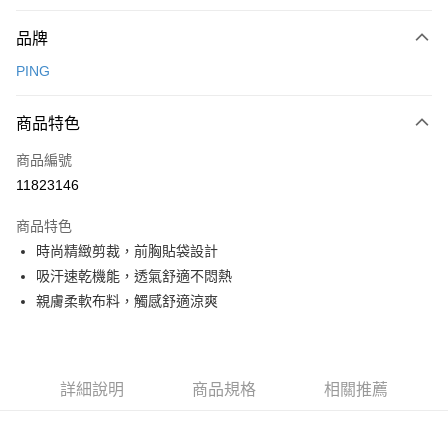
付款方式
品牌
信用卡一次付款
PING
信用卡分期付款
3 期 0 利率 每期
NT$780
21家銀行
商品特色
合作金庫商業銀行
第一商業銀行
超商取貨付款
商品編號
華南商業銀行
彰化商業銀行
11823146
LINE Pay
上海商業儲蓄銀行
台北富邦商業銀行
國泰世華商業銀行
兆豐國際商業銀行
商品特色
Apple Pay
臺灣中小企業銀行
台中商業銀行
時尚精緻剪裁，前胸貼袋設計
匯豐（台灣）商業銀行
華泰商業銀行
全盈+PAY
吸汗速乾機能，透氣舒適不悶熱
聯邦商業銀行
遠東國際商業銀行
元大商業銀行
永豐商業銀行
親膚柔軟布料，觸感舒適涼爽
ATM付款
玉山商業銀行
星展（台灣）商業銀行
台新國際商業銀行
中國信託商業銀行
運送方式
台灣樂天信用卡公司
全家取貨付款
詳細說明
商品規格
相關推薦
每筆NT$80，滿NT$1,000(含以上)免運費